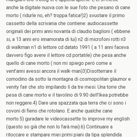
anche la digitale nuova con le sue foto che pesano di cane
morto ( ridurle no, eh? troppa fatica!)2) svuotare il primo
cassetto della scrivania che contiene: audiocassette
originali dei primi anni novanta di claudio baglioni ( ebbene
si, a 13 anni ero innamorata di lui) n2 di microfoni rotti n3
di walkman n1 di lettore cd datato 1991 ( a 11 anni faceva
davvero figo avere il lettore cd portatile) che pesa anche
quello di cane morto ( non mi spiego però come a
vent’anni avessi ancora il walk-man)3)Disotterrare il
comodino da sotto la montagna di cosmopolitan glaumor e
venity fair che sto impilando lì da tre mesi. Una torre che
pesa di cane morto e il tavolino di 9.90 dell’Ikea potrebbe
non reggere.4) Dare una spazzata qua terra che ci sono i
covoni di fieno che rotolano. E anche qualche cane
morto.5) guradare le videocassette to improve my english
(questo so già che non lo farà mai).6) Continuare a
ritoccare e stampare miei primi piani da tipa splendida