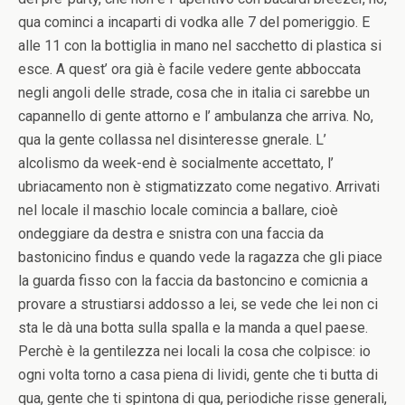
qua cominci a incaparti di vodka alle 7 del pomeriggio. E
alle 11 con la bottiglia in mano nel sacchetto di plastica si
esce. A quest’ ora già è facile vedere gente abboccata
negli angoli delle strade, cosa che in italia ci sarebbe un
capannello di gente attorno e l’ ambulanza che arriva. No,
qua la gente collassa nel disinteresse gnerale. L’
alcolismo da week-end è socialmente accettato, l’
ubriacamento non è stigmatizzato come negativo. Arrivati
nel locale il maschio locale comincia a ballare, cioè
ondeggiare da destra e snistra con una faccia da
bastonicino findus e quando vede la ragazza che gli piace
la guarda fisso con la faccia da bastoncino e comicnia a
provare a strustiarsi addosso a lei, se vede che lei non ci
sta le dà una botta sulla spalla e la manda a quel paese.
Perchè è la gentilezza nei locali la cosa che colpisce: io
ogni volta torno a casa piena di lividi, gente che ti butta di
qua, gente che ti spintona di qua, periodiche risse generali,