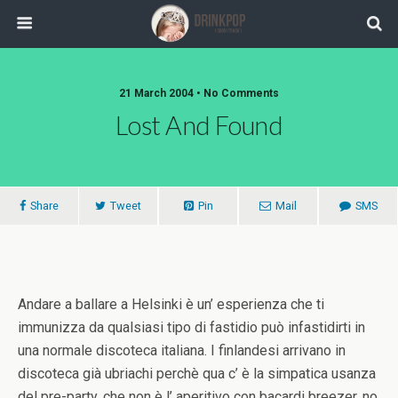
21 March 2004 •
No Comments
Lost And Found
Share
Tweet
Pin
Mail
SMS
Andare a ballare a Helsinki è un’ esperienza che ti
immunizza da qualsiasi tipo di fastidio può infastidirti in
una normale discoteca italiana. I finlandesi arrivano in
discoteca già ubriachi perchè qua c’ è la simpatica usanza
del pre-party, che non è l’ aperitivo con bacardi breezer, no,