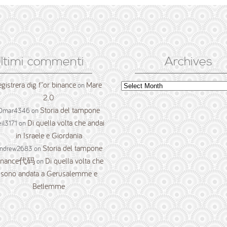
ltimi commenti
Archives
egistrera dig f"or binance
Mare
Archives
on
2.0
Storia del tampone
Omar4346
on
Di quella volta che andai
il3171
on
in Israele e Giordania
Storia del tampone
ndrew2683
on
inance代码
Di quella volta che
on
sono andata a Gerusalemme e
Betlemme