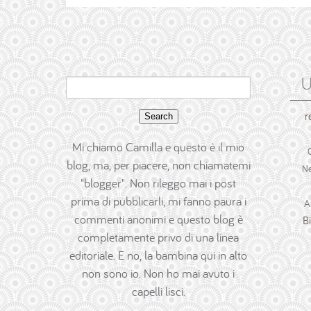
U
Search
for:
r
Mi chiamo Camilla e questo è il mio
blog, ma, per piacere, non chiamatemi
Ne
"blogger". Non rileggo mai i post
prima di pubblicarli, mi fanno paura i
A
commenti anonimi e questo blog è
B
completamente privo di una linea
editoriale. E no, la bambina qui in alto
non sono io. Non ho mai avuto i
capelli lisci.