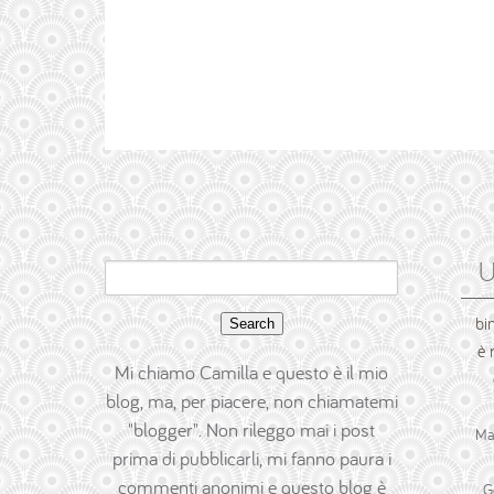
U
Search
for:
bi
è 
Mi chiamo Camilla e questo è il mio
blog, ma, per piacere, non chiamatemi
"blogger". Non rileggo mai i post
Ma
prima di pubblicarli, mi fanno paura i
commenti anonimi e questo blog è
G