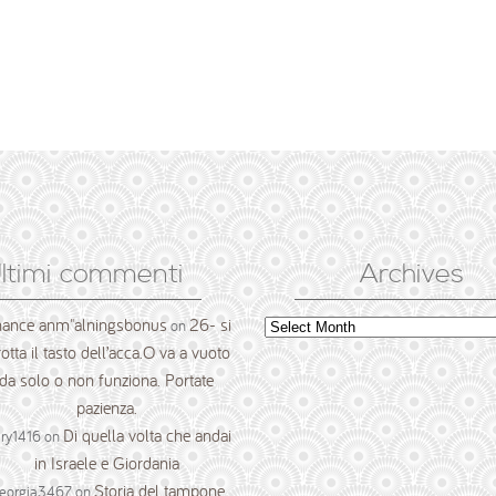
ltimi commenti
Archives
nance anm"alningsbonus
26- si
Archives
on
rotta il tasto dell’acca.O va a vuoto
da solo o non funziona. Portate
pazienza.
Di quella volta che andai
ry1416
on
in Israele e Giordania
Storia del tampone
eorgia3467
on