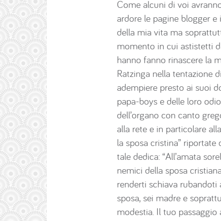
Come alcuni di voi avranno 
ardore le pagine blogger e 
della mia vita ma soprattutt
momento in cui astistetti da
hanno fanno rinascere la mi
Ratzinga nella tentazione d
adempiere presto ai suoi dove
papa-boys e delle loro odios
dell’organo con canto gregor
alla rete e in particolare al
la sposa cristina” riportate 
tale dedica: “All’amata sore
nemici della sposa cristia
renderti schiava rubandoti 
sposa, sei madre e soprattut
modestia. Il tuo passaggio