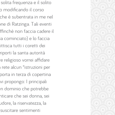
olita frequenza e il solito
no modificando il corso
e che è subentrata in me nel
one di Ratzinga. Tali eventi
ffinchè non faccia cadere il
a cominciato) e lo faccia
tisca tutti i coretti dei
iporti la santa autorità
 religioso vorrei affidare
a rete alcun “istruzioni per
 porta in terza di copertina
vi propongo: I principali
o un dominio che potrebbe
ticare che sei donna, sei
dore, la riservatezza, la
suscitare sentimenti