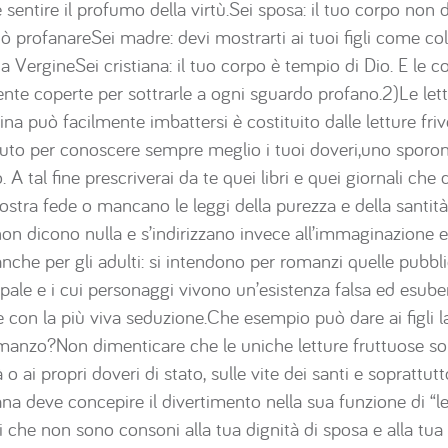
e sentire il profumo della virtù.Sei sposa: il tuo corpo non
ò profanareSei madre: devi mostrarti ai tuoi figli come cole
 VergineSei cristiana: il tuo corpo è tempio di Dio. E le c
te coperte per sottrarle a ogni sguardo profano.2)Le lett
ina può facilmente imbattersi è costituito dalle letture friv
 aiuto per conoscere sempre meglio i tuoi doveri,uno sporo
. A tal fine prescriverai da te quei libri e quei giornali che
tra fede o mancano le leggi della purezza e della santità cr
on dicono nulla e s’indirizzano invece all’immaginazione e a
nche per gli adulti: si intendono per romanzi quelle pubbli
cipale e i cui personaggi vivono un’esistenza falsa ed esub
te con la più viva seduzione.Che esempio può dare ai figli 
omanzo?Non dimenticare che le uniche letture fruttuose sono
 o ai propri doveri di stato, sulle vite dei santi e soprattut
na deve concepire il divertimento nella sua funzione di “le
i che non sono consoni alla tua dignità di sposa e alla tua 