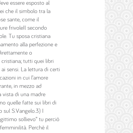
 deve essere esposto al
i che il simbolo tra la
ose sante, come il
ure frivoleIl secondo
ole. Tu sposa cristiana
namento alla perfezione e
 direttamente o
istiana; tutti quei libri
i sensi. La lettura di certi
cazioni in cui l’amore
erante, in mezzo ad
la vista di una madre
 quelle fatte sui libri di
to sul S.Vangelo.3) I
gittimo sollievo” tu perciò
femminilità. Perchè il