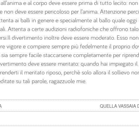
all’anima e al corpo deve essere prima di tutto lecito: non
e non deve essere pericoloso per l’anima. Attenzione perciò
 Attenta ai balli in genere e specialmente al ballo quale ogg
ali. Attenta a certe audizioni radiofoniche che offrono tal
si.Il divertimento inoltre deve essere moderato. Esso non 
re vigore e compiere sempre più fedelmente il proprio dove
i sia sempre facile staccarsene completamente per riprend
divertimento deve essere meritato: quando hai impiegato 
enderti il meritato riposo, perchè solo allora il sollievo no
itate su tali parole, ragazzuole mie.
A
QUELLA VASSAIA D