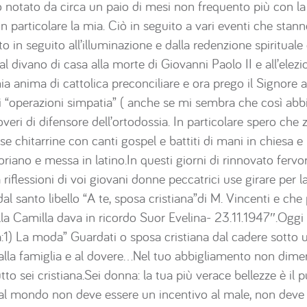
notato da circa un paio di mesi non frequento più con la s
in particolare la mia. Ciò in seguito a vari eventi che stan
o in seguito all’illuminazione e dalla redenzione spiritual
l divano di casa alla morte di Giovanni Paolo II e all’elezi
a anima di cattolica preconciliare e ora prego il Signore a
i “operazioni simpatia” ( anche se mi sembra che così abbi
ri di difensore dell’ortodossia. In particolare spero che zit
e chitarrine con canti gospel e battiti di mani in chiesa e r
iano e messa in latino.In questi giorni di rinnovato fervore
la riflessioni di voi giovani donne peccatrici use girare per l
dal santo libello “A te, sposa cristiana”di M. Vincenti e che
lla Camilla dava in ricordo Suor Evelina- 23.11.1947″.Oggi 
na:1) La moda” Guardati o sposa cristiana dal cadere sott
alla famiglia e al dovere…Nel tuo abbigliamento non dimen
to sei cristiana.Sei donna: la tua più verace bellezze è il pu
 al mondo non deve essere un incentivo al male, non deve 