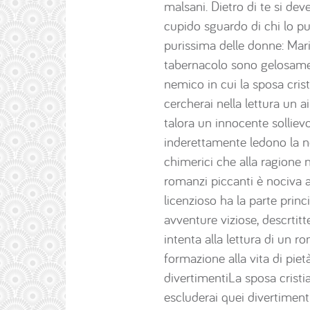
malsani. Dietro di te si dev
cupido sguardo di chi lo pu
purissima delle donne: Maria
tabernacolo sono gelosamen
nemico in cui la sposa crist
cercherai nella lettura un
talora un innocente sollievo
inderettamente ledono la nos
chimerici che alla ragione n
romanzi piccanti è nociva a
licenzioso ha la parte prin
avventure viziose, descrtit
intenta alla lettura di un r
formazione alla vita di pietà
divertimentiLa sposa cristia
escluderai quei divertiment