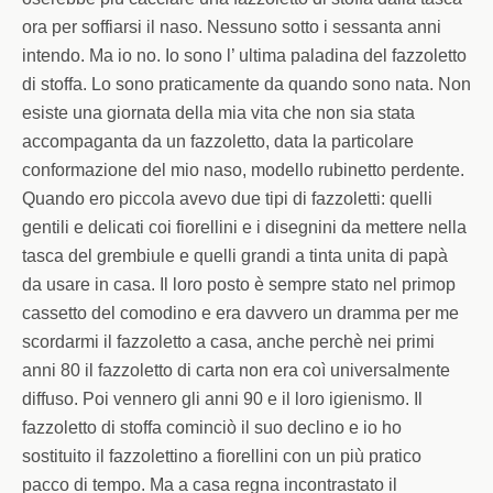
ora per soffiarsi il naso. Nessuno sotto i sessanta anni
intendo. Ma io no. Io sono l’ ultima paladina del fazzoletto
di stoffa. Lo sono praticamente da quando sono nata. Non
esiste una giornata della mia vita che non sia stata
accompaganta da un fazzoletto, data la particolare
conformazione del mio naso, modello rubinetto perdente.
Quando ero piccola avevo due tipi di fazzoletti: quelli
gentili e delicati coi fiorellini e i disegnini da mettere nella
tasca del grembiule e quelli grandi a tinta unita di papà
da usare in casa. Il loro posto è sempre stato nel primop
cassetto del comodino e era davvero un dramma per me
scordarmi il fazzoletto a casa, anche perchè nei primi
anni 80 il fazzoletto di carta non era coì universalmente
diffuso. Poi vennero gli anni 90 e il loro igienismo. Il
fazzoletto di stoffa cominciò il suo declino e io ho
sostituito il fazzolettino a fiorellini con un più pratico
pacco di tempo. Ma a casa regna incontrastato il