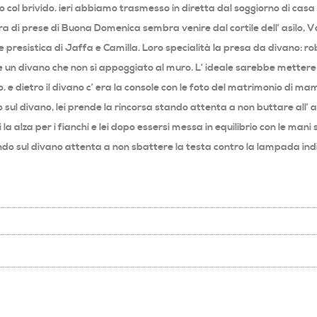
 col brivido. ieri abbiamo trasmesso in diretta dal soggiorno di casa 
a di prese di Buona Domenica sembra venire dal cortile dell’ asilo, Va
presistica di Jaffa e Camilla. Loro specialità la presa da divano: r
e un divano che non si appoggiato al muro. L’ ideale sarebbe mettere u
 e dietro il divano c’ era la console con le foto del matrimonio di ma
 sul divano, lei prende la rincorsa stando attenta a non buttare all’ ari
a alza per i fianchi e lei dopo essersi messa in equilibrio con le mani s
tando sul divano attenta a non sbattere la testa contro la lampada i