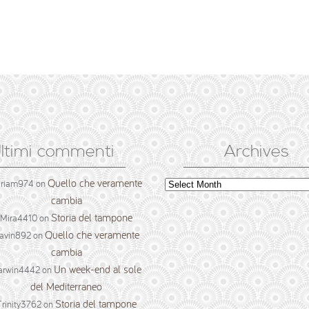
ltimi commenti
Archives
Quello che veramente
Archives
iriam974
on
cambia
Storia del tampone
Mira4410
on
Quello che veramente
avin892
on
cambia
Un week-end al sole
arwin4442
on
del Mediterraneo
Storia del tampone
Trinity3762
on