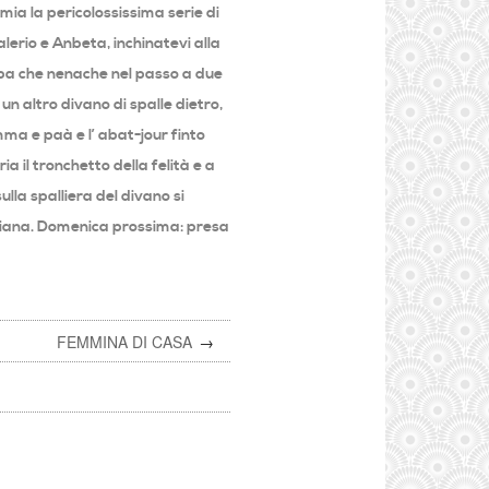
mia la pericolossissima serie di
lerio e Anbeta, inchinatevi alla
oba che nenache nel passo a due
n altro divano di spalle dietro,
mma e paà e l’ abat-jour finto
a il tronchetto della felità e a
ulla spalliera del divano si
ndiana. Domenica prossima: presa
FEMMINA DI CASA
→