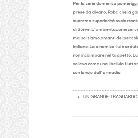
Per la serie domenica pomeriggio
prese da divano. Roba che la gar
suprema superiorità svolazzante 
di Steve. L’ ambientazione: serv
ma noi siamo amanti del pericolo.
indiano. La dinamica: lui è seduto
non inciampare nel tappetto. Lui l
solleva come una libellula flut
con lancio dall’ armadio.
←
UN GRANDE TRAGUARDO