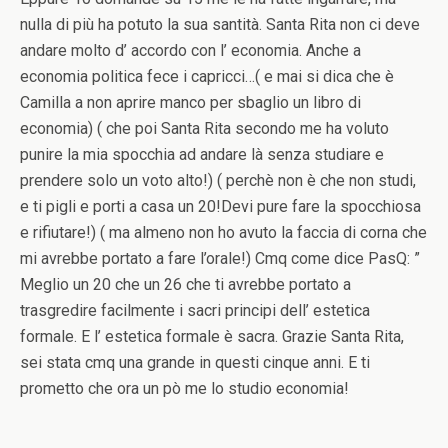
nulla di più ha potuto la sua santità. Santa Rita non ci deve
andare molto d’ accordo con l’ economia. Anche a
economia politica fece i capricci…( e mai si dica che è
Camilla a non aprire manco per sbaglio un libro di
economia) ( che poi Santa Rita secondo me ha voluto
punire la mia spocchia ad andare là senza studiare e
prendere solo un voto alto!) ( perchè non è che non studi,
e ti pigli e porti a casa un 20!Devi pure fare la spocchiosa
e rifiutare!) ( ma almeno non ho avuto la faccia di corna che
mi avrebbe portato a fare l’orale!) Cmq come dice PasQ: ”
Meglio un 20 che un 26 che ti avrebbe portato a
trasgredire facilmente i sacri principi dell’ estetica
formale. E l’ estetica formale è sacra. Grazie Santa Rita,
sei stata cmq una grande in questi cinque anni. E ti
prometto che ora un pò me lo studio economia!