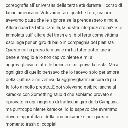
coreografia all’ università della terza età durante il corso di
latino americano. Volevamo fare qualche foto, ma poi
avevamo paura che le signore se la prendessero a male.
Allora cosa ha fatto Camilla, la nostra interpida eroina? Si è
immolata sull’ altare del trash e si è offerta come vittima
sacrilega per un giro di ballo in compagnia del pianista.
Questo mi ha preso le mani e mi ha fatto trottoliare in
bene e meglio e io non capivo niente e mi si
aggrovigliavano tutte le braccia e mi girava la testa. Ma a
ogni giro di quello pensavo che lo facevo solo per amore
della Qultura e mi veniva da aggrovigliarmi ancora di più…
le foto a molto presto…E poi volevamo esibirci anche al
karaoke con Something stupid che abbiamo provato e
riprovato in ogni ingorgo di traffico in giro della Campania,
ma purtroppo niente karaoke. Io lo sapevo che avremmo
dovuto approffitare della trombokaraoke per questo
momento trash di coppia!