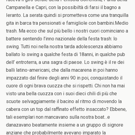
Campanella e Capri, con la possibiltà di farsi il bagno a
Ieranto. La serata quindi si prometteva come una tranquilla
gita in barca tra pensionati e famigliole con bambini.Medio
trash. Ma ecco che sul più bello i nostri cuori cominciano a
battere sentendo l’inno nazionale della festa trash: lo
swing. Tutti noi nella nostra tarda adolescenza abbiamo
ballato lo swing a qualche festa di 18anni, in qualche pub
dell’ entroterra, a una sagra di paese. Lo swing è il re dei
balli latino-americani, che dalla macarena in poi hanno
impazzato dal finire degli anni 90 in poi, conquistando il
cuore di ogni brava cuozza che si rispetti. Chi non ha mai
visto una bella cuozza con i suoi dieci chili di più che
scuote selvaggiamente il bacino al ritmo di movendo la
cabera con un top dal raffinato effetto insaccato? Ebbene,
tali esemplari non mancavano sulla nostra boat…e
danazavano beatamente insieme a un gruppo di signore
anziane che probabilmente avevano imparato la