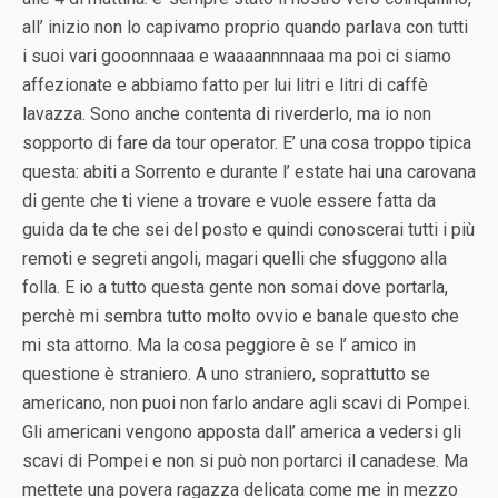
all’ inizio non lo capivamo proprio quando parlava con tutti
i suoi vari gooonnnaaa e waaaannnnaaa ma poi ci siamo
affezionate e abbiamo fatto per lui litri e litri di caffè
lavazza. Sono anche contenta di riverderlo, ma io non
sopporto di fare da tour operator. E’ una cosa troppo tipica
questa: abiti a Sorrento e durante l’ estate hai una carovana
di gente che ti viene a trovare e vuole essere fatta da
guida da te che sei del posto e quindi conoscerai tutti i più
remoti e segreti angoli, magari quelli che sfuggono alla
folla. E io a tutto questa gente non somai dove portarla,
perchè mi sembra tutto molto ovvio e banale questo che
mi sta attorno. Ma la cosa peggiore è se l’ amico in
questione è straniero. A uno straniero, soprattutto se
americano, non puoi non farlo andare agli scavi di Pompei.
Gli americani vengono apposta dall’ america a vedersi gli
scavi di Pompei e non si può non portarci il canadese. Ma
mettete una povera ragazza delicata come me in mezzo