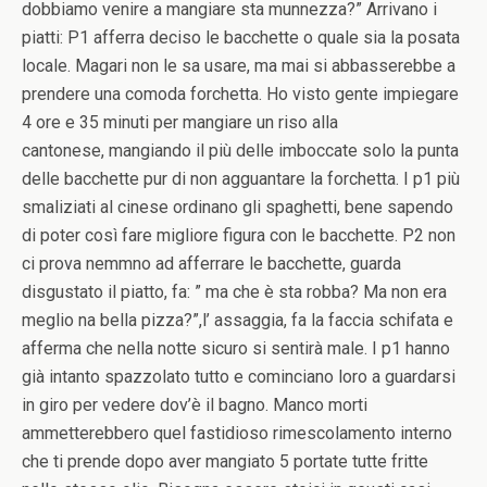
dobbiamo venire a mangiare sta munnezza?” Arrivano i
piatti: P1 afferra deciso le bacchette o quale sia la posata
locale. Magari non le sa usare, ma mai si abbasserebbe a
prendere una comoda forchetta. Ho visto gente impiegare
4 ore e 35 minuti per mangiare un riso alla
cantonese, mangiando il più delle imboccate solo la punta
delle bacchette pur di non agguantare la forchetta. I p1 più
smaliziati al cinese ordinano gli spaghetti, bene sapendo
di poter così fare migliore figura con le bacchette. P2 non
ci prova nemmno ad afferrare le bacchette, guarda
disgustato il piatto, fa: ” ma che è sta robba? Ma non era
meglio na bella pizza?”,l’ assaggia, fa la faccia schifata e
afferma che nella notte sicuro si sentirà male. I p1 hanno
già intanto spazzolato tutto e cominciano loro a guardarsi
in giro per vedere dov’è il bagno. Manco morti
ammetterebbero quel fastidioso rimescolamento interno
che ti prende dopo aver mangiato 5 portate tutte fritte