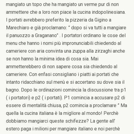
mangiato un topo che ha mangiato un verme pur di non
ammettere che a loro non piace la cucina indopolinesiana.
I portati avrebbero preferito la pizzeria da Gigino a
Marechiaro e già proclamano: ” dopo si va tutti a mangiare
il panuozzo a Graganano” . I portatori ordinano le cose del
menu che hanno i nomi più impronunciabili chiedendo al
cameriere con aria convinta una zuppa alla zirzaghi anche
se non hanno la minima idea di cosa sia. Mai
ammetterebbero di non sapere cosa sia chiedendo al
cameriere. Con enfasi consigliano i piatti ai portati che
intanto ridacchiano sul menù e si accertano su dove sia il
bagno. Dopo le ordinazioni comincia la discussione tra p1
( i portatori) e p2 ( i portati). P1 comincia a accusare p2 di
essere di mentalità chiusa, p2 comincia a proclamare ” Ma
quella la cucina italiana è la migliore al mondo! Perchè
dobbiamo mangiarci queste schifezze? La gente all’
estero paga i milioni per mangiare italiano e noi perchè