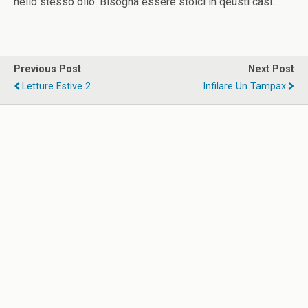
nello stesso olio. Bisogna essere stoici in qeusti casi…
Previous Post
Next Post
Letture Estive 2
Infilare Un Tampax