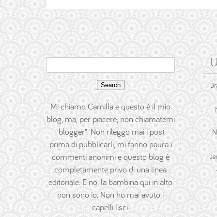
U
Search
for:
Br
Mi chiamo Camilla e questo è il mio
blog, ma, per piacere, non chiamatemi
"blogger". Non rileggo mai i post
N
prima di pubblicarli, mi fanno paura i
commenti anonimi e questo blog è
Je
completamente privo di una linea
editoriale. E no, la bambina qui in alto
non sono io. Non ho mai avuto i
capelli lisci.