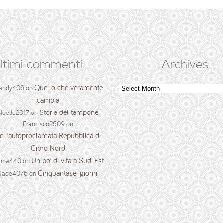
ltimi commenti
Archives
Quello che veramente
Archives
andy406
on
cambia
Storia del tampone
Noelle2017
on
Francisco2509
on
ell’autoproclamata Repubblica di
Cipro Nord
Un po’ di vita a Sud-Est
nna440
on
Cinquantasei giorni
Jade4076
on