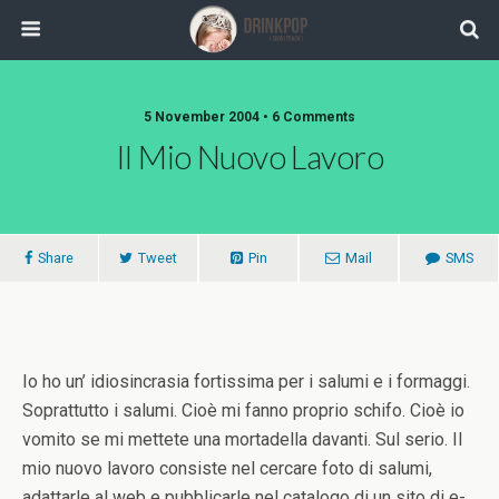
5 November 2004 •
6 Comments
Il Mio Nuovo Lavoro
Share
Tweet
Pin
Mail
SMS
Io ho un’ idiosincrasia fortissima per i salumi e i formaggi.
Soprattutto i salumi. Cioè mi fanno proprio schifo. Cioè io
vomito se mi mettete una mortadella davanti. Sul serio. Il
mio nuovo lavoro consiste nel cercare foto di salumi,
adattarle al web e pubblicarle nel catalogo di un sito di e-