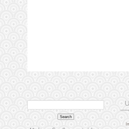
U
Search
for:
I