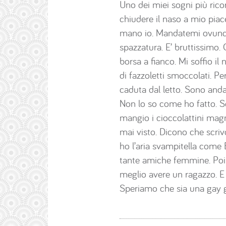
Uno dei miei sogni più ric
chiudere il naso a mio piac
mano io. Mandatemi ovunque
spazzatura. E’ bruttissimo
borsa a fianco. Mi soffio il 
di fazzoletti smoccolati. Pe
caduta dal letto. Sono andat
Non lo so come ho fatto. So
mangio i cioccolattini mag
mai visto. Dicono che scri
ho l’aria svampitella come
tante amiche femmine. Poi
meglio avere un ragazzo. E 
Speriamo che sia una gay 