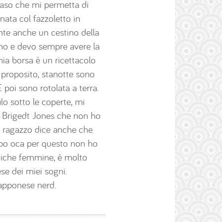
naso che mi permetta di
nata col fazzoletto in
te anche un cestino della
ano e devo sempre avere la
 mia borsa è un ricettacolo
A proposito, stanotte sono
 poi sono rotolata a terra.
lo sotto le coperte, mi
i Brigedt Jones che non ho
l ragazzo dice anche che
ppo oca per questo non ho
miche femmine, è molto
se dei miei sogni.
apponese nerd.