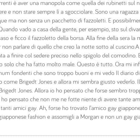
orrenti è aver una manopola come quella dei rubinetti sul 
ere e non stare sempre lì a sgocciolare. Sono una ragazza 
 ma non senza un pacchetto di fazzoletti. E possibilmen
. Quando vado a casa della gente, per esempio, sto sul div
naso e ficco il fazzoletto della borsa. Alla fine della sera la
r non parlare di quello che creo la notte sotto al cuscino.
a a finire col sedere preciso nello spigolo del comodino. E
 solo che ha fatto molto male. Questo è tutto. Ora mi infi
num fondenti che sono troppo buoni e mi vedo Il diario d
vo come Brigedt Jones e allora mi sembra giusto vederlo. I
 Brigedt Jones. Allora io ho pensato che forse sembro tro
 ho pensato che non me ne fotte niente di avere tante a
tanti amici gay. Ah, forse ho trovato l’amico gay giappone
giapponese fashion e assomigli a Morgan e non un gay gi