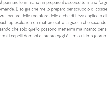
l pennarello in mano mi preparo il discorsetto ma io l’arg
omande. E so già che me lo preparo per scrupolo di coscie
ei parlare della metafora delle arche di Lèvy applicata a
sh up explosion da mettere sotto la giacca che secondo 
nsando che solo quello possono mettermi ma intanto penso
armi i capelli domani e intanto oggi è il mio ultimo giorno