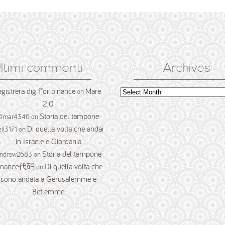
ltimi commenti
Archives
egistrera dig f"or binance
Mare
Archives
on
2.0
Storia del tampone
Omar4346
on
Di quella volta che andai
il3171
on
in Israele e Giordania
Storia del tampone
ndrew2683
on
inance代码
Di quella volta che
on
sono andata a Gerusalemme e
Betlemme