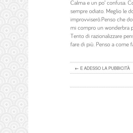
Calma e un po’ confusa. Co
sempre odiato. Meglio le d
improvviserò.Penso che dovr
mi compro un wonderbra pu
Tento di razionalizzare pe
fare di più. Penso a come f
←
E ADESSO LA PUBBICITÀ