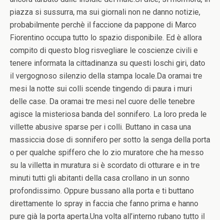
piazza si sussurra, ma sui giornali non ne danno notizie,
probabilmente perchè il faccione da pappone di Marco
Fiorentino occupa tutto lo spazio disponibile. Ed è allora
compito di questo blog risvegliare le coscienze civili e
tenere informata la cittadinanza su questi loschi giri, dato
il vergognoso silenzio della stampa locale.Da oramai tre
mesi la notte sui colli scende tingendo di paura i muri
delle case. Da oramai tre mesi nel cuore delle tenebre
agisce la misteriosa banda del sonnifero. La loro preda le
villette abusive sparse per i colli. Buttano in casa una
massiccia dose di sonnifero per sotto la senga della porta
o per qualche spiffero che lo zio muratore che ha messo
su la villetta in muratura si è scordato di otturare e in tre
minuti tutti gli abitanti della casa crollano in un sonno
profondissimo. Oppure bussano alla porta e ti buttano
direttamente lo spray in faccia che fanno prima e hanno
pure già la porta aperta.Una volta all’interno rubano tutto il