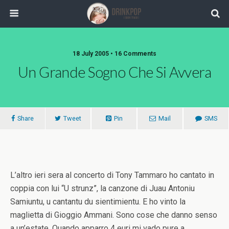
18 July 2005 •
16 Comments
Un Grande Sogno Che Si Avvera
Share
Tweet
Pin
Mail
SMS
L’altro ieri sera al concerto di Tony Tammaro ho cantato in
coppia con lui “U strunz”, la canzone di Juau Antoniu
Samiuntu, u cantantu du sientimientu. E ho vinto la
maglietta di Gioggio Ammani. Sono cose che danno senso
a un’estate. Quando apparro 4 euri mi vado pure a