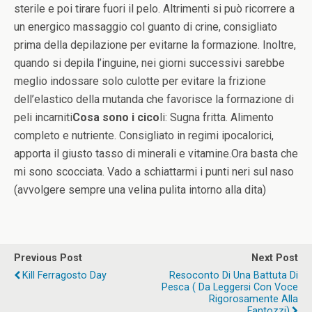
sterile e poi tirare fuori il pelo. Altrimenti si può ricorrere a
un energico massaggio col guanto di crine, consigliato
prima della depilazione per evitarne la formazione. Inoltre,
quando si depila l’inguine, nei giorni successivi sarebbe
meglio indossare solo culotte per evitare la frizione
dell’elastico della mutanda che favorisce la formazione di
peli incarniti
Cosa sono i cico
li: Sugna fritta. Alimento
completo e nutriente. Consigliato in regimi ipocalorici,
apporta il giusto tasso di minerali e vitamine.Ora basta che
mi sono scocciata. Vado a schiattarmi i punti neri sul naso
(avvolgere sempre una velina pulita intorno alla dita)
Previous Post
Next Post
Kill Ferragosto Day
Resoconto Di Una Battuta Di
Pesca ( Da Leggersi Con Voce
Rigorosamente Alla
Fantozzi)