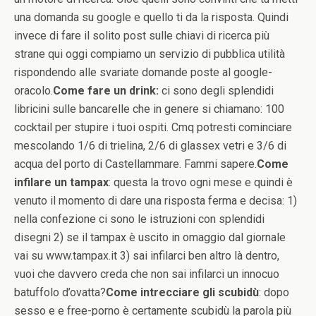
una domanda su google e quello ti da la risposta. Quindi
invece di fare il solito post sulle chiavi di ricerca più
strane qui oggi compiamo un servizio di pubblica utilità
rispondendo alle svariate domande poste al google-
oracolo.
Come fare un drink:
ci sono degli splendidi
libricini sulle bancarelle che in genere si chiamano: 100
cocktail per stupire i tuoi ospiti. Cmq potresti cominciare
mescolando 1/6 di trielina, 2/6 di glassex vetri e 3/6 di
acqua del porto di Castellammare. Fammi sapere.
Come
infilare un tampax
: questa la trovo ogni mese e quindi è
venuto il momento di dare una risposta ferma e decisa: 1)
nella confezione ci sono le istruzioni con splendidi
disegni 2) se il tampax è uscito in omaggio dal giornale
vai su www.tampax.it 3) sai infilarci ben altro là dentro,
vuoi che davvero creda che non sai infilarci un innocuo
batuffolo d’ovatta?
Come intrecciare gli scubidù
: dopo
sesso e e free-porno è certamente scubidù la parola più