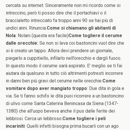
cercata su internet. Sinceramente non mi ricordo come si
intreccino, però ti posso dire che il portachiavi o il
braccialetto intrecciato fa troppo anni 90 se hai più di
undici anni. Rinuncia.
Come si chiamano gli abitanti di
Nola
: Nolani (questa era facile)
Come togliere il cerume
dalle orecchie:
Se non si leva coi bastoncini vuol dire che
si è creato un tappo. Allora devi prendere un giornale,
piegarlo a cuppitiello, infilarlo nell’orecchio e dargli fuoco.
In questo modo il cerume sarà aspirato. E’ meglio se ti fai
aiutara da qualcuno in tutto ciò altrimenti potresti incorrere
in danni ben più gravi del cerume nelle orecchie.
Come
vomitare dopo aver mangiato troppo
: Due dita in gola e
via. Se ti fanno schifo le dita puoi ricorrere a un bastoncino
di ulivo come Santa Caterina Benincasa da Siena (1347-
1380) che all’uopo beveva anche il pus dalle ferite dei
lebbrosi. Cerca un lebbroso.
Come togliere i peli
incariniti
: Quelli infetti bisogna prima bucarli con un ago