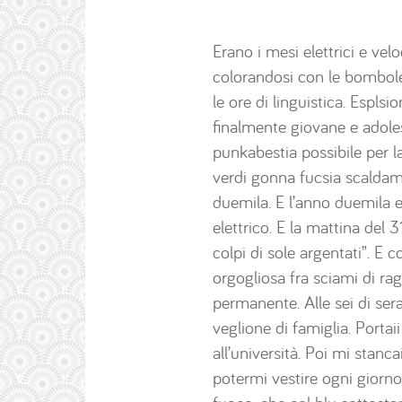
Erano i mesi elettrici e ve
colorandosi con le bombole
le ore di linguistica. Espls
finalmente giovane e adole
punkabestia possibile per la
verdi gonna fucsia scaldamu
duemila. E l’anno duemila er
elettrico. E la mattina del 
colpi di sole argentati”. E c
orgogliosa fra sciami di rag
permanente. Alle sei di ser
veglione di famiglia. Porta
all’università. Poi mi stan
potermi vestire ogni giorno