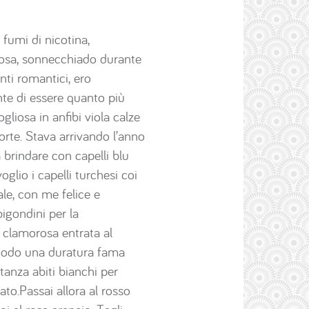
 fumi di nicotina,
rosa, sonnecchiado durante
nti romantici, ero
nte di essere quanto più
gliosa in anfibi viola calze
orte. Stava arrivando l’anno
 brindare con capelli blu
glio i capelli turchesi coi
tale, con me felice e
bigondini per la
a clamorosa entrata al
l modo una duratura fama
tanza abiti bianchi per
to.Passai allora al rosso