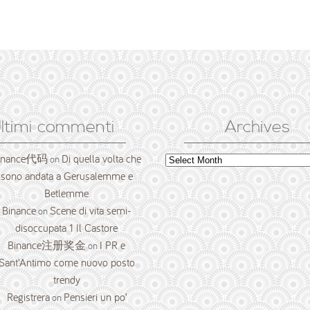
ltimi commenti
Archives
inance代码
Di quella volta che
Archives
on
sono andata a Gerusalemme e
Betlemme
Binance
Scene di vita semi-
on
disoccupata 1 Il Castore
Binance注册奖金
I PR e
on
Sant’Antimo come nuovo posto
trendy
Registrera
Pensieri un po’
on