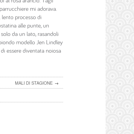
poi al rosa arancio. Tagli
 parrucchiere mi adorava.
 lento processo di
tatina alle punte, un
i solo da un lato, rasandoli
o biondo modello Jen Lindley
 di essere diventata noiosa
MALI DI STAGIONE
→