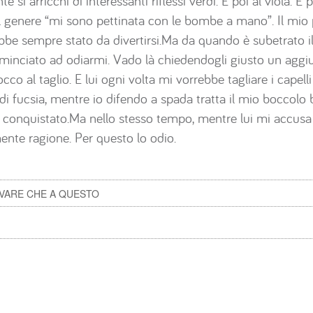
e si arricchì di interessanti riflessi verdi. E poi al viola. E 
el genere “mi sono pettinata con le bombe a mano”. Il mio
be sempre stato da divertirsi.Ma da quando è subetrato il
inciato ad odiarmi. Vado là chiedendogli giusto un aggius
cco al taglio. E lui ogni volta mi vorrebbe tagliare i capell
di fucsia, mentre io difendo a spada tratta il mio boccol
e conquistato.Ma nello stesso tempo, mentre lui mi accusa
ente ragione. Per questo lo odio.
IVARE CHE A QUESTO