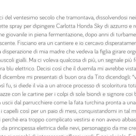
loci del ventesimo secolo che tramontava, dissolvendosi nei
tte spray per dipingere Carlotta Honda Sky di azzurro e 
ione giovanile in piena fermentazione, dopo anni di turbame
scente. Fisciano era un cantiere e io cercavo disperatame
 disperazione di mia madre che vedeva la figlia girare orgo
scoli gialli. Ma ci voleva qualcosa di più, un segnale più f
a blu elettrico. Decisi così che il duemila mi avrebbe vista
31 dicembre mi presentati di buon ora da Tito dicendogli: “vo
osì fu, si diede il via a un atroce processo di scoloritura to
azze con le cartine per i colpi di sole biondi e signore coi 
a uscii dal parrucchiere come la fata turchina pronta a un
ii i capelli così per un paio di mesi, conquistandomi in ta
cai perchè era troppo complicato vestirsi e non avevo abbas
 da principessa elettrica delle nevi, personaggio da me crea