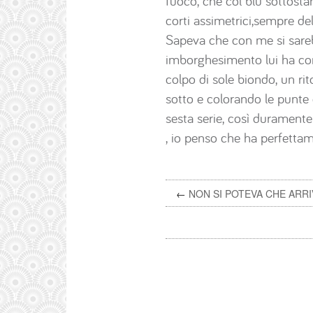
fuoco, che col blu sottostant
corti assimetrici,sempre d
Sapeva che con me si sareb
imborghesimento lui ha com
colpo di sole biondo, un rito
sotto e colorando le punte 
sesta serie, così durament
, io penso che ha perfettam
←
NON SI POTEVA CHE ARR