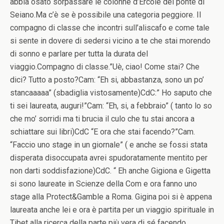
abbia osato sorpassare le colonne d’Ercole del ponte di
Seiano.Ma c’è se è possibile una categoria peggiore. Il
compagno di classe che incontri sull’aliscafo e come tale
si sente in dovere di sedersi vicino a te che stai morendo
di sonno e parlare per tutta la durata del
viaggio.Compagno di classe.”Uè, ciao! Come stai? Che
dici? Tutto a posto?Cam: “Eh si, abbastanza, sono un po’
stancaaaaa” (sbadiglia vistosamente)CdC:” Ho saputo che
ti sei laureata, auguri!”Cam: “Eh, si, a febbraio” ( tanto lo so
che mo’ sorridi ma ti brucia il culo che tu stai ancora a
schiattare sui libri)CdC “E ora che stai facendo?”Cam.
“Faccio uno stage in un giornale” ( e anche se fossi stata
disperata disoccupata avrei spudoratamente mentito per
non darti soddisfazione)CdC. “ Eh anche Gigiona e Gigetta
si sono laureate in Scienze della Com e ora fanno uno
stage alla Protect&Gamble a Roma. Gigina poi si è appena
laureata anche lei e ora è partita per un viaggio spirituale in
Tibet alla ricerca della parte più vera di sé facendo