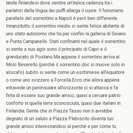
lande finlandesi dove sentire un’italica cadenza tra i
parlatori della lingua dei puffi allarga il cuore. Il fenomeno
parallelo del sorrentino a Napoli è però ben differente.
Innanzitutto il sorrentino medio si sente felice abitante di
uno stato autonomo che ha per confini la galleria di Seiano
e Punta Campanello. Stati confinanti nel quale il sorrentino
si sente a suo agio sono il principato di Capri e il
granducato di Postano.Ma appena il sorrentino arriva al
Molo Beverello (perché il sorrentino doc si muove solo in
aliscafo) subito si sente come un eschimese all’equatore
o come uno svizzero a Forcella.Ecco che allora appena
intravede un peninsulare all’orizzonte ci si attacca e fa
finta di essere suo grande amico, quasi a cercare patrio
conforto in quella terra sconosciuta, quasi due italiani in
Finlandia. Gente che in Piazza Tasso non ti avrebbe
degnato di un saluto a Piazza Plebiscito diventa tuo
grande amico interessandosi al perché e per come tu