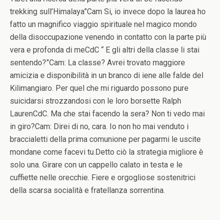
trekking sull’Himalaya”Cam Si, io invece dopo la laurea ho
fatto un magnifico viaggio spirituale nel magico mondo
della disoccupazione venendo in contatto con la parte più
vera e profonda di meCdC “ E gli altri della classe li stai
sentendo?”Cam: La classe? Avrei trovato maggiore
amicizia e disponibilità in un branco di iene alle falde del
Kilimangiaro. Per quel che mi riguardo possono pure
suicidarsi strozzandosi con le loro borsette Ralph
LaurenCdC. Ma che stai facendo la sera? Non ti vedo mai
in giro?Cam: Direi di no, cara. Io non ho mai venduto i
braccialetti della prima comunione per pagarmi le uscite
mondane come facevi tu.Detto ciò la strategia migliore è
solo una. Girare con un cappello calato in testa e le
cuffiette nelle orecchie. Fiere e orgogliose sostenitrici
della scarsa socialità e fratellanza sorrentina.