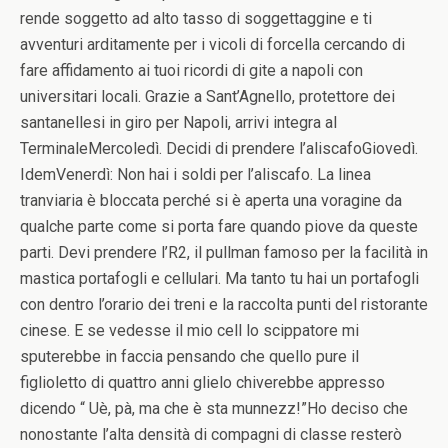
rende soggetto ad alto tasso di soggettaggine e ti
avventuri arditamente per i vicoli di forcella cercando di
fare affidamento ai tuoi ricordi di gite a napoli con
universitari locali. Grazie a Sant’Agnello, protettore dei
santanellesi in giro per Napoli, arrivi integra al
TerminaleMercoledì. Decidi di prendere l’aliscafoGiovedì.
IdemVenerdì: Non hai i soldi per l’aliscafo. La linea
tranviaria è bloccata perché si è aperta una voragine da
qualche parte come si porta fare quando piove da queste
parti. Devi prendere l’R2, il pullman famoso per la facilità in
mastica portafogli e cellulari. Ma tanto tu hai un portafogli
con dentro l’orario dei treni e la raccolta punti del ristorante
cinese. E se vedesse il mio cell lo scippatore mi
sputerebbe in faccia pensando che quello pure il
figlioletto di quattro anni glielo chiverebbe appresso
dicendo “ Uè, pà, ma che è sta munnezz!”Ho deciso che
nonostante l’alta densità di compagni di classe resterò