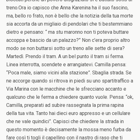
treno.Ora io capisco che Anna Karenina ha il suo fascino,
ma, bello ro frato, non è bello che la notizia della tua morte
sia accorta da un migliaio di pendolari che ti bestemmiano
dietro e pensano: “ ma stu maronno non ti poteva buttare
accoppa e bascio da un palazzo?” Non c’era proprio altro
modo se non buttarsi sotto un treno alle sette di sera?
Martedì. Prendo il tram. A un bel punto il tram si ferma.
Linea interrotta, scendete e arrangiatevi. Camilla pensa:
“Poca male, siamo vicini alla stazione”. Sbaglia strada. Se
ne accorge quando si ritrova in piedi su uno spartitraffico a
Via Marina con le macchine che le sfrecciano accanto e
qualcuno che le ferma a chiedere quanto vuole. Pensa: “ok,
Camilla, preparati ad subire rassegnata la prima rapina
della tua vita. Tanto hai dieci euro appresso e un cellulare
che ne vale quindici”. Capisci che chiedere la strada in
questo momento è decisamente la mossa meno furba da
fare così ti togli il capellino con il nastro di raso che ti