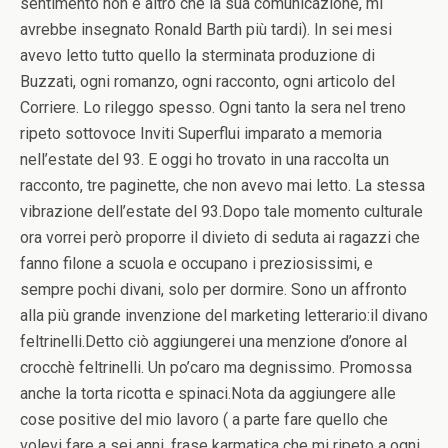
sentimento non è altro che la sua comunicazione, mi
avrebbe insegnato Ronald Barth più tardi). In sei mesi
avevo letto tutto quello la sterminata produzione di
Buzzati, ogni romanzo, ogni racconto, ogni articolo del
Corriere. Lo rileggo spesso. Ogni tanto la sera nel treno
ripeto sottovoce Inviti Superflui imparato a memoria
nell’estate del 93. E oggi ho trovato in una raccolta un
racconto, tre paginette, che non avevo mai letto. La stessa
vibrazione dell’estate del 93.Dopo tale momento culturale
ora vorrei però proporre il divieto di seduta ai ragazzi che
fanno filone a scuola e occupano i preziosissimi, e
sempre pochi divani, solo per dormire. Sono un affronto
alla più grande invenzione del marketing letterario:il divano
feltrinelli.Detto ciò aggiungerei una menzione d’onore al
crocchè feltrinelli. Un po’caro ma degnissimo. Promossa
anche la torta ricotta e spinaci.Nota da aggiungere alle
cose positive del mio lavoro ( a parte fare quello che
volevi fare a sei anni, frase karmatica che mi ripeto a ogni