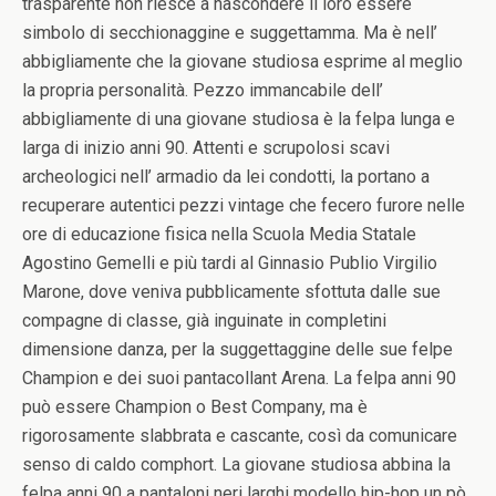
trasparente non riesce a nascondere il loro essere
simbolo di secchionaggine e suggettamma. Ma è nell’
abbigliamente che la giovane studiosa esprime al meglio
la propria personalità. Pezzo immancabile dell’
abbigliamente di una giovane studiosa è la felpa lunga e
larga di inizio anni 90. Attenti e scrupolosi scavi
archeologici nell’ armadio da lei condotti, la portano a
recuperare autentici pezzi vintage che fecero furore nelle
ore di educazione fisica nella Scuola Media Statale
Agostino Gemelli e più tardi al Ginnasio Publio Virgilio
Marone, dove veniva pubblicamente sfottuta dalle sue
compagne di classe, già inguinate in completini
dimensione danza, per la suggettaggine delle sue felpe
Champion e dei suoi pantacollant Arena. La felpa anni 90
può essere Champion o Best Company, ma è
rigorosamente slabbrata e cascante, così da comunicare
senso di caldo comphort. La giovane studiosa abbina la
felpa anni 90 a pantaloni neri larghi modello hip-hop un pò