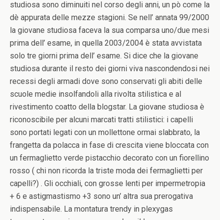
studiosa sono diminuiti nel corso degli anni, un pò come la
dè appurata delle mezze stagioni. Se nell’ annata 99/2000
la giovane studiosa faceva la sua comparsa uno/due mesi
prima dell’ esame, in quella 2003/2004 è stata avvistata
solo tre giorni prima dell’ esame. Si dice che la giovane
studiosa durante il resto dei giorni viva nascondendosi nei
recessi degli armadi dove sono conservati gli abiti delle
scuole medie insolfandoli alla rivolta stilistica e al
rivestimento coatto della blogstar. La giovane studiosa è
riconoscibile per alcuni marcati tratti stilistici: i capelli
sono portati legati con un mollettone ormai slabbrato, la
frangetta da polacca in fase di crescita viene bloccata con
un fermaglietto verde pistacchio decorato con un fiorellino
rosso ( chi non ricorda la triste moda dei fermaglietti per
capelli?) . Gli occhiali, con grosse lenti per impermetropia
+ 6 e astigmastismo +3 sono un’ altra sua prerogativa
indispensabile. La montatura trendy in plexygas