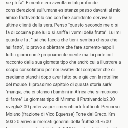
se pò fa”. E mentre ero avvolta in tali profonde
considerazioni sull’umana esistenza passo davanti al mio
amico fruttivendolo che con fare sorridente serviva le
ultime clienti della sera. Penso “questo secondo me o si
fa di cocaina pure lui o si sniffa i vermi della frutta”. Lui mi
guarda e fa : “ uà che faccia che tieni, sembra chissà che
hai fatto”, Io provo a obiettare che fare sorrento-napoli
tutti i giorni non è propriamente niente ma lui parte col
racconto della sua giornata tipo che andrò cui a illustrare a
scopo consolatorio per noi lavativi del computer che ci
crediamo stanchi dopo aver fatto su e giù con la rotellina
del mouse. Il prossimo capitolo di questa storia sarà:
“mangia, che ci stanno i bambini in Africa che si muoiono
di fame”.La giornata tipo di Mimmo il Fruttivendolo2.30
sveglia3.00 partenza per i mercati ortofrutticoli. Percorso
Moiano (frazione di Vico Equense) Torre del Greco. Km
503.30 arrivo ai mercati generali della frutta3.30-6.00: