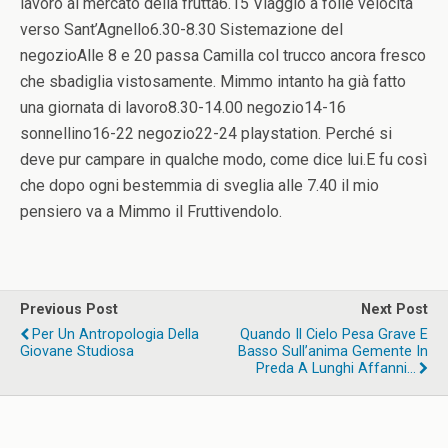
lavoro al mercato della frutta6.15 Viaggio a folle velocità
verso Sant’Agnello6.30-8.30 Sistemazione del
negozioAlle 8 e 20 passa Camilla col trucco ancora fresco
che sbadiglia vistosamente. Mimmo intanto ha già fatto
una giornata di lavoro8.30-14.00 negozio14-16
sonnellino16-22 negozio22-24 playstation. Perché si
deve pur campare in qualche modo, come dice lui.E fu così
che dopo ogni bestemmia di sveglia alle 7.40 il mio
pensiero va a Mimmo il Fruttivendolo.
Previous Post
Next Post
Per Un Antropologia Della
Quando Il Cielo Pesa Grave E
Giovane Studiosa
Basso Sull’anima Gemente In
Preda A Lunghi Affanni…