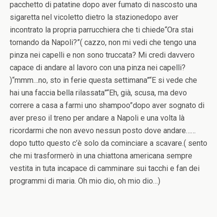
pacchetto di patatine dopo aver fumato di nascosto una
sigaretta nel vicoletto dietro la stazionedopo aver
incontrato la propria parrucchiera che ti chiede“Ora stai
tornando da Napoli?”( cazzo, non mi vedi che tengo una
pinza nei capelli e non sono truccata? Mi credi davvero
capace di andare al lavoro con una pinza nei capelli?
)“mmm…no, sto in ferie questa settimana”“E si vede che
hai una faccia bella rilassata”“Eh, già, scusa, ma devo
correre a casa a farmi uno shampoo”dopo aver sognato di
aver preso il treno per andare a Napoli e una volta là
ricordarmi che non avevo nessun posto dove andare……
dopo tutto questo c’è solo da cominciare a scavare.( sento
che mi trasformerò in una chiattona americana sempre
vestita in tuta incapace di camminare sui tacchi e fan dei
programmi di maria. Oh mio dio, oh mio dio…)