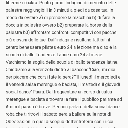
liberare i chakra. Punto primo. Indagine di mercato delle
palestre raggiungibili in 3 minuti a piedi da casa tua. In
modo da evitare a) di prendere la macchina b) di fare la
doccia in palestre ovvero b2) preparare la borsa della
palestra b3) affrontare confronti competitivi con pacche
più giovani delle tue. Dall’indagine risultano fattibili il
centro benessere pilates euro 24 a lezione ma ciao e la
scuola di ballo Tendenze Latine euro 24 al mese.
Varchiamo la soglia della scuola di ballo tendenze latine.
Chiediamo alla vrenzola dietro al bancone“Ciao, mi dici
per piacere che corsi fate la sera?”“Il lunedì il mercoledì e
il venerdì salsa merengue e baciata, il martedì e il giovedì
social dance”Paura. Dal frequentare un corso di salsa
merengue e baciata a trovarsi a fare il pubblico parlante ad
Amici il passo è breve. Per non parlare della social dance:
roba che ti ritrovi il sabato sera a ballare sulle note di
Obesession in quel discopub dell’entroterra con i ricci