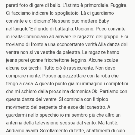
pareti foto di gare di ballo. L’istinto è primordiale. Fuggire.
Ci facciamo indicare lo spogliatoio. Là ci guardiamo
convinte e ci diciamo“Nessuno può mettere Baby
nell’angolo”E il grido di battaglia. Usciamo. Poco convinte
in realtà.Cominciano ad arrivare le ragazze del gruppo. E ci
troviamo di fronte a una sconcertante verità.Alla danza del
ventre non si va vestite da palestra. Le ragazze hanno
jeans parei gonne fricchettone leggins. Alcune scalze
alcune coi tacchi. Tutto ciò è rassicurante. Non devo
comprare niente. Posso appezzottare con la roba che
tengo a casa. A questo punto già mi immagino i completini
che mi schierò dalla prossima domenica.Ok. Partiamo con
questa danza del ventre. Si comincia con il tipico
movimento del serpente che esce dal canestro. A
guardarmi nello specchio io mi sembro più che altro un
antenna della televisione scossa dal vento. Ma tant’è.
Andiamo avanti. Scrollamento di tette, sbattimenti di culo.