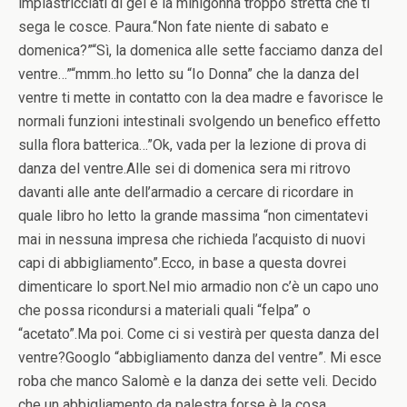
impiastricciati di gel e la minigonna troppo stretta che ti
sega le cosce. Paura.“Non fate niente di sabato e
domenica?”“Sì, la domenica alle sette facciamo danza del
ventre…”“mmm..ho letto su “Io Donna” che la danza del
ventre ti mette in contatto con la dea madre e favorisce le
normali funzioni intestinali svolgendo un benefico effetto
sulla flora batterica…”Ok, vada per la lezione di prova di
danza del ventre.Alle sei di domenica sera mi ritrovo
davanti alle ante dell’armadio a cercare di ricordare in
quale libro ho letto la grande massima “non cimentatevi
mai in nessuna impresa che richieda l’acquisto di nuovi
capi di abbigliamento”.Ecco, in base a questa dovrei
dimenticare lo sport.Nel mio armadio non c’è un capo uno
che possa ricondursi a materiali quali “felpa” o
“acetato”.Ma poi. Come ci si vestirà per questa danza del
ventre?Googlo “abbigliamento danza del ventre”. Mi esce
roba che manco Salomè e la danza dei sette veli. Decido
che un abbigliamento da palestra forse è la cosa