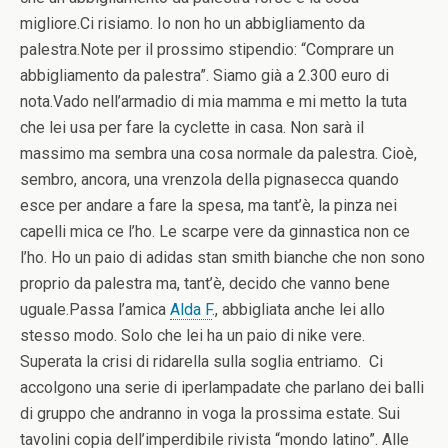
migliore.Ci risiamo. Io non ho un abbigliamento da
palestra.Note per il prossimo stipendio: “Comprare un
abbigliamento da palestra”. Siamo già a 2.300 euro di
nota.Vado nell’armadio di mia mamma e mi metto la tuta
che lei usa per fare la cyclette in casa. Non sarà il
massimo ma sembra una cosa normale da palestra. Cioè,
sembro, ancora, una vrenzola della pignasecca quando
esce per andare a fare la spesa, ma tant’è, la pinza nei
capelli mica ce l’ho. Le scarpe vere da ginnastica non ce
l’ho. Ho un paio di adidas stan smith bianche che non sono
proprio da palestra ma, tant’è, decido che vanno bene
uguale.Passa l’amica
Alda F
., abbigliata anche lei allo
stesso modo. Solo che lei ha un paio di nike vere.
Superata la crisi di ridarella sulla soglia entriamo. Ci
accolgono una serie di iperlampadate che parlano dei balli
di gruppo che andranno in voga la prossima estate. Sui
tavolini copia dell’imperdibile rivista “mondo latino”. Alle