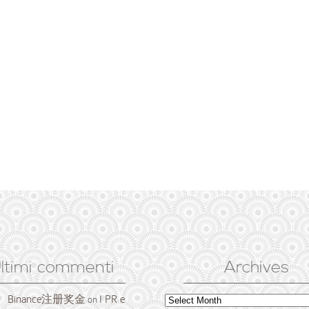
ltimi commenti
Archives
Binance注册奖金
I PR e
Archives
on