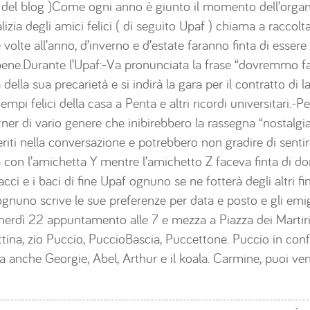
o del blog )Come ogni anno è giunto il momento dell’organi
alizia degli amici felici ( di seguito Upaf ) chiama a raccolt
volte all’anno, d’inverno e d’estate faranno finta di esser
o bene.Durante l’Upaf:-Va pronunciata la frase “dovremmo f
della sua precarietà e si indirà la gara per il contratto di l
empi felici della casa a Penta e altri ricordi universitari.-Pe
tner di vario genere che inibirebbero la rassegna “nostalgi
seriti nella conversazione e potrebbero non gradire di sentire
con l’amichetta Y mentre l’amichetto Z faceva finta di dorm
acci e i baci di fine Upaf ognuno se ne fotterà degli altri 
 ognuno scrive le sue preferenze per data e posto e gli emig
enerdì 22 appuntamento alle 7 e mezza a Piazza dei Martir
ttina, zio Puccio, PuccioBascia, Puccettone. Puccio in confe
anche Georgie, Abel, Arthur e il koala. Carmine, puoi ven