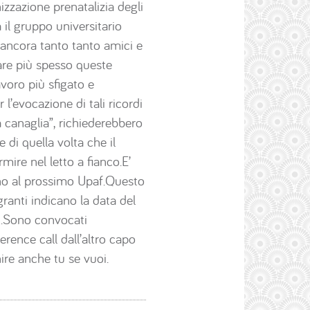
zzazione prenatalizia degli
a il gruppo universitario
e ancora tanto tanto amici e
are più spesso queste
avoro più sfigato e
r l’evocazione di tali ricordi
a canaglia”, richiederebbero
 di quella volta che il
ire nel letto a fianco.E’
fino al prossimo Upaf.Questo
ranti indicano la data del
i.Sono convocati
rence call dall’altro capo
ire anche tu se vuoi.