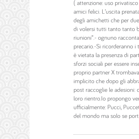
( attenzione: uso privatisc
amici felici. L’uscita prenat
degli amichetti che per due 
di volersi tutti tanto tant
riunioni”.- ognuno racconta 
precario.-Si ricorderanno i t
è vietata la presenza di par
sforzi sociali per essere in
proprio partner X trombava 
implicito che dopo gli abbr
post raccoglie le adesioni:
loro rientro.Io propongo v
ufficialmente: Pucci, Pucce
del mondo ma solo se porta 