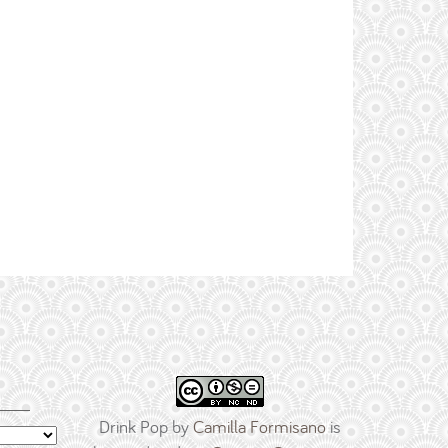
Drink Pop
by
Camilla Formisano
is