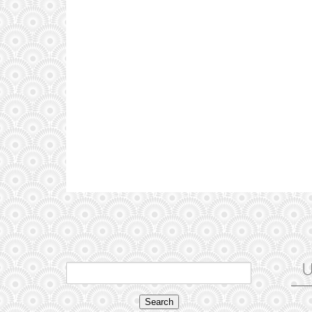
U
Search
for: