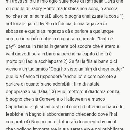
mi trovassi più a mio agio sulle note di Raffaella Carrà che
su quelle di Gabry Ponte ma lesbica non sono, o ancora
no, che non si sa mai.E allora bisogna analizzare la cosa:1)
nel locale gaio il livello di fiducia di una ragazza si
abbassa e qualsiasi ragazza dà a parlare a qualunque
uomo che schiferebbe in una serata normale. “tanto è
gay”- pensa. In realtà in genere poi scopre che è etero e
va il giovedì sera in birreria perché ha capito che là è
molto più facile acchiappare.2) Se fai la fila al bar e dici
vicino a un tuo amico “Oggi ho visto un film di cheerleader”
quello a fianco ti risponderà “anche io” e comincerete a
parlare di quanto siano adorabili i film di natale
dopopranzo su Italia 1.3) Puoi mettere il diadema senza
bisogno che sia Carnevale o Halloweein e manco
Capodanno e gli sciampisti sul cubo ti butteranno baci e le
lesbiche in bagno ti abborderanno chiedendo dove l’hai
comprato.4) Non ci sono i fotografi di sorrento by night
che vogliono immortalare la tua serata vip e poi pubblicare