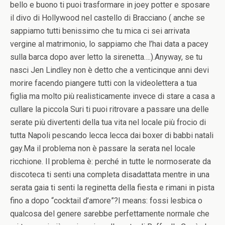
bello e buono ti puoi trasformare in joey potter e sposare
il divo di Hollywood nel castello di Bracciano ( anche se
sappiamo tutti benissimo che tu mica ci sei arrivata
vergine al matrimonio, lo sappiamo che l’hai data a pacey
sulla barca dopo aver letto la sirenetta….).Anyway, se tu
nasci Jen Lindley non è detto che a venticinque anni devi
morire facendo piangere tutti con la videolettera a tua
figlia ma molto più realisticamente invece di stare a casa a
cullare la piccola Suri ti puoi ritrovare a passare una delle
serate più divertenti della tua vita nel locale più frocio di
tutta Napoli pescando lecca lecca dai boxer di babbi natali
gay.Ma il problema non è passare la serata nel locale
ricchione. Il problema è: perché in tutte le normoserate da
discoteca ti senti una completa disadattata mentre in una
serata gaia ti senti la reginetta della fiesta e rimani in pista
fino a dopo “cocktail d’amore”?I means: fossi lesbica o
qualcosa del genere sarebbe perfettamente normale che