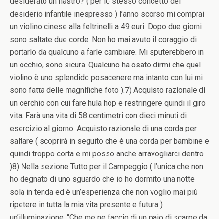
desiderato un nastro? ( per lo stesso concetto del
desiderio infantile inespresso ) l’anno scorso mi comprai
un violino cinese alla feltrinelli a 49 euri. Dopo due giorni
sono saltate due corde. Non ho mai avuto il coraggio di
portarlo da qualcuno a farle cambiare. Mi sputerebbero in
un occhio, sono sicura. Qualcuno ha osato dirmi che quel
violino è uno splendido posacenere ma intanto con lui mi
sono fatta delle magnifiche foto ).7) Acquisto razionale di
un cerchio con cui fare hula hop e restringere quindi il giro
vita. Farà una vita di 58 centimetri con dieci minuti di
esercizio al giorno. Acquisto razionale di una corda per
saltare ( scoprirà in seguito che è una corda per bambine e
quindi troppo corta e mi posso anche arravogliarci dentro
)8) Nella sezione Tutto per il Campeggio ( l’unica che non
ho degnato di uno sguardo che io ho dormito una notte
sola in tenda ed è un’esperienza che non voglio mai più
ripetere in tutta la mia vita presente e futura )
un’illuminazione. “Che me ne faccio di un paio di scarpe da