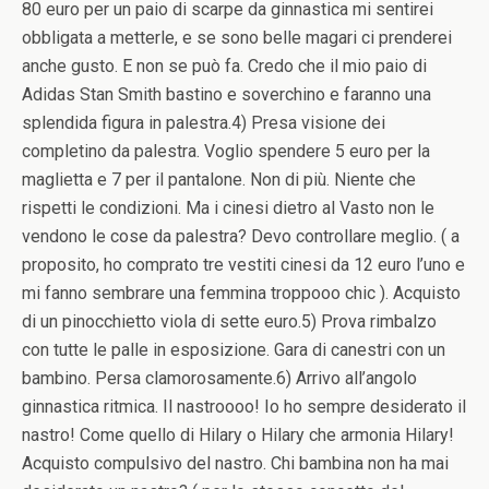
80 euro per un paio di scarpe da ginnastica mi sentirei
obbligata a metterle, e se sono belle magari ci prenderei
anche gusto. E non se può fa. Credo che il mio paio di
Adidas Stan Smith bastino e soverchino e faranno una
splendida figura in palestra.4) Presa visione dei
completino da palestra. Voglio spendere 5 euro per la
maglietta e 7 per il pantalone. Non di più. Niente che
rispetti le condizioni. Ma i cinesi dietro al Vasto non le
vendono le cose da palestra? Devo controllare meglio. ( a
proposito, ho comprato tre vestiti cinesi da 12 euro l’uno e
mi fanno sembrare una femmina troppooo chic ). Acquisto
di un pinocchietto viola di sette euro.5) Prova rimbalzo
con tutte le palle in esposizione. Gara di canestri con un
bambino. Persa clamorosamente.6) Arrivo all’angolo
ginnastica ritmica. Il nastroooo! Io ho sempre desiderato il
nastro! Come quello di Hilary o Hilary che armonia Hilary!
Acquisto compulsivo del nastro. Chi bambina non ha mai