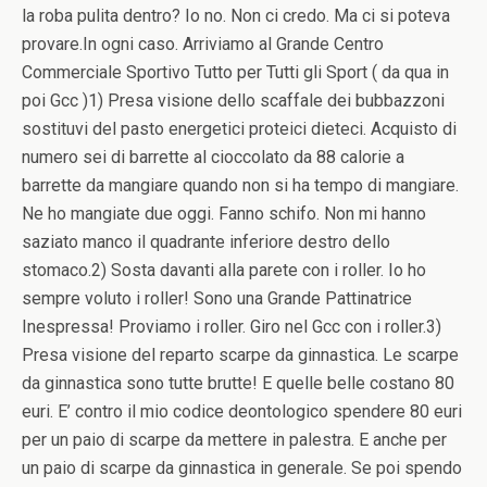
la roba pulita dentro? Io no. Non ci credo. Ma ci si poteva
provare.In ogni caso. Arriviamo al Grande Centro
Commerciale Sportivo Tutto per Tutti gli Sport ( da qua in
poi Gcc )1) Presa visione dello scaffale dei bubbazzoni
sostituvi del pasto energetici proteici dieteci. Acquisto di
numero sei di barrette al cioccolato da 88 calorie a
barrette da mangiare quando non si ha tempo di mangiare.
Ne ho mangiate due oggi. Fanno schifo. Non mi hanno
saziato manco il quadrante inferiore destro dello
stomaco.2) Sosta davanti alla parete con i roller. Io ho
sempre voluto i roller! Sono una Grande Pattinatrice
Inespressa! Proviamo i roller. Giro nel Gcc con i roller.3)
Presa visione del reparto scarpe da ginnastica. Le scarpe
da ginnastica sono tutte brutte! E quelle belle costano 80
euri. E’ contro il mio codice deontologico spendere 80 euri
per un paio di scarpe da mettere in palestra. E anche per
un paio di scarpe da ginnastica in generale. Se poi spendo