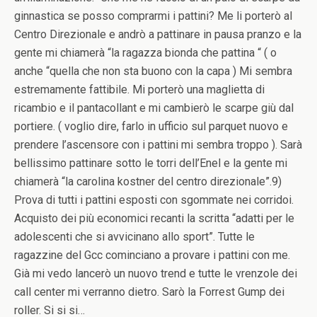
ginnastica se posso comprarmi i pattini? Me li porterò al
Centro Direzionale e andrò a pattinare in pausa pranzo e la
gente mi chiamerà “la ragazza bionda che pattina “ ( o
anche “quella che non sta buono con la capa ) Mi sembra
estremamente fattibile. Mi porterò una maglietta di
ricambio e il pantacollant e mi cambierò le scarpe giù dal
portiere. ( voglio dire, farlo in ufficio sul parquet nuovo e
prendere l’ascensore con i pattini mi sembra troppo ). Sarà
bellissimo pattinare sotto le torri dell’Enel e la gente mi
chiamerà “la carolina kostner del centro direzionale”.9)
Prova di tutti i pattini esposti con sgommate nei corridoi.
Acquisto dei più economici recanti la scritta “adatti per le
adolescenti che si avvicinano allo sport”. Tutte le
ragazzine del Gcc cominciano a provare i pattini con me.
Già mi vedo lancerò un nuovo trend e tutte le vrenzole dei
call center mi verranno dietro. Sarò la Forrest Gump dei
roller. Si si si…