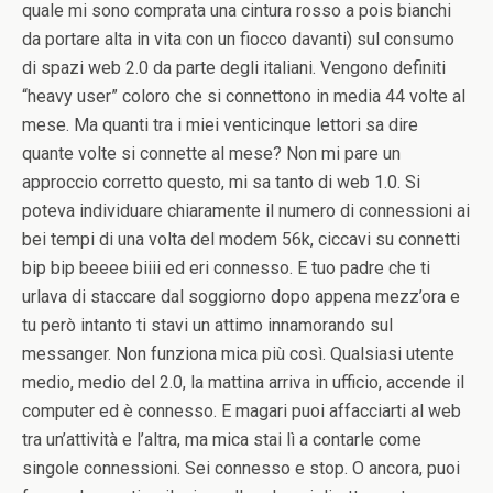
quale mi sono comprata una cintura rosso a pois bianchi
da portare alta in vita con un fiocco davanti) sul consumo
di spazi web 2.0 da parte degli italiani. Vengono definiti
“heavy user” coloro che si connettono in media 44 volte al
mese. Ma quanti tra i miei venticinque lettori sa dire
quante volte si connette al mese? Non mi pare un
approccio corretto questo, mi sa tanto di web 1.0. Si
poteva individuare chiaramente il numero di connessioni ai
bei tempi di una volta del modem 56k, ciccavi su connetti
bip bip beeee biiii ed eri connesso. E tuo padre che ti
urlava di staccare dal soggiorno dopo appena mezz’ora e
tu però intanto ti stavi un attimo innamorando sul
messanger. Non funziona mica più così. Qualsiasi utente
medio, medio del 2.0, la mattina arriva in ufficio, accende il
computer ed è connesso. E magari puoi affacciarti al web
tra un’attività e l’altra, ma mica stai lì a contarle come
singole connessioni. Sei connesso e stop. O ancora, puoi