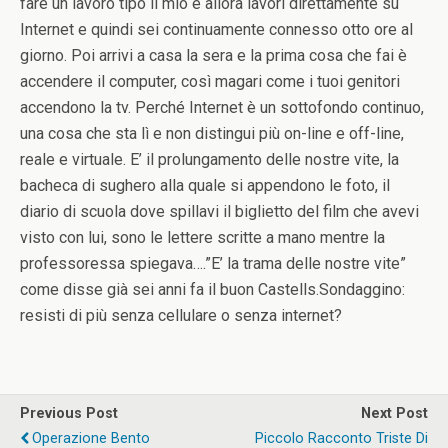
fare un lavoro tipo il mio e allora lavori direttamente su
Internet e quindi sei continuamente connesso otto ore al
giorno. Poi arrivi a casa la sera e la prima cosa che fai è
accendere il computer, così magari come i tuoi genitori
accendono la tv. Perché Internet è un sottofondo continuo,
una cosa che sta lì e non distingui più on-line e off-line,
reale e virtuale. E’ il prolungamento delle nostre vite, la
bacheca di sughero alla quale si appendono le foto, il
diario di scuola dove spillavi il biglietto del film che avevi
visto con lui, sono le lettere scritte a mano mentre la
professoressa spiegava….”E’ la trama delle nostre vite”
come disse già sei anni fa il buon Castells.Sondaggino:
resisti di più senza cellulare o senza internet?
Previous Post
Next Post
Operazione Bento
Piccolo Racconto Triste Di