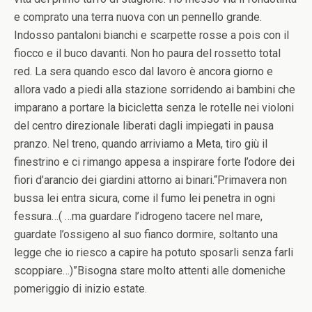
e comprato una terra nuova con un pennello grande.
Indosso pantaloni bianchi e scarpette rosse a pois con il
fiocco e il buco davanti. Non ho paura del rossetto total
red. La sera quando esco dal lavoro è ancora giorno e
allora vado a piedi alla stazione sorridendo ai bambini che
imparano a portare la bicicletta senza le rotelle nei violoni
del centro direzionale liberati dagli impiegati in pausa
pranzo. Nel treno, quando arriviamo a Meta, tiro giù il
finestrino e ci rimango appesa a inspirare forte l’odore dei
fiori d’arancio dei giardini attorno ai binari.“Primavera non
bussa lei entra sicura, come il fumo lei penetra in ogni
fessura…( …ma guardare l’idrogeno tacere nel mare,
guardate l’ossigeno al suo fianco dormire, soltanto una
legge che io riesco a capire ha potuto sposarli senza farli
scoppiare…)”Bisogna stare molto attenti alle domeniche
pomeriggio di inizio estate.