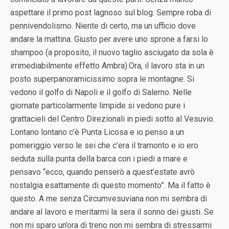
aspettare il primo post lagnoso sul blog. Sempre roba di
pennivendolismo. Niente di certo, ma un ufficio dove
andare la mattina. Giusto per avere uno sprone a farsi lo
shampoo (a proposito, il nuovo taglio asciugato da sola è
irrimediabilmente effetto Ambra).Ora, il lavoro sta in un
posto superpanoramicissimo sopra le montagne. Si
vedono il golfo di Napoli e il golfo di Salerno. Nelle
giornate particolarmente limpide si vedono pure i
grattacieli del Centro Direzionali in piedi sotto al Vesuvio.
Lontano lontano c’è Punta Licosa e io penso a un
pomeriggio verso le sei che c’era il tramonto e io ero
seduta sulla punta della barca con i piedi a mare e
pensavo “ecco, quando penserò a quest’estate avrò
nostalgia esattamente di questo momento”. Ma il fatto è
questo. A me senza Circumvesuviana non mi sembra di
andare al lavoro e meritarmi la sera il sonno dei giusti. Se
non mi sparo un’ora di treno non mi sembra di stressarmi