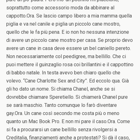
soprattutto come accessorio moda da abbinare al
cappotto.Ora. Se lascio campo libero a mia mamma quella
piglia e va nel canile e piglia un piccolo cane mostro,
quello che le fa più pena. E io non ho nessuna intenzione
di avere un piccolo cane mostro per casa. Se proprio devo
avere un cane in casa deve essere un bel caniello pereto.
Non necessariamente col peedigree, ma bellillo. Che ci
puoi mettere il guinzaglio rosa coi brillantini e il cappottino
di babbo natale. In testa avevo ben chiaro quello che
volevo. “Cane Charlotte Sex and City”. Ed eccolo qua. Già
gli ho dato un nome. Si chiama Chanel, anche se si
dovrebbe chiamare Speretiello. Si chiamerà Chanel pure
se sarà maschio. Tanto comunque lo farò diventare
gay.Ora. Un cane così secondo me costa più o meno
quanto un Mac Book Pro. E non mi pare il caso.Ora. Come
si fa a procurarsi un cane bellillo senza rivolgersi a
Creditalia, finanziamenti anche a protestati? Si dà il caso,