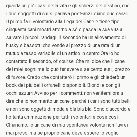
guarda un po’ i casi della vita e gli scherzi del destino, che
i due soggetti di cui si parlava post-anzi, siano due canari.
Il primo fa il volontario alla Lega del Cane e tiene tipo
cinquanta cani mostri attorno a sé e passa la sua vita a
salvare i piccoli randagi. Il secondo ha un allevamento di
husky e bassotti che vende al prezzo di una rata di un
mutuo a tasso variabile di un attico in centro.Ora io ho
contattato il secondo, of course. Che mi dice che il cane
dei miei sogni me lo può far avere a seicento euri., prezzo
di favore. Credo che contatterò il primo e gli chiederò un
book dei più belli orfanelli disponibili. Biondi e con gli
occhi azzurri.Avviso per i commenti: non venitemi ora a
dire che io non merito un cane, perché i cani sono tutti belli
e non sono oggetti di moda e bla bla bla. Sono d’accordo e
ho tanta ammirazione per tutti i volontari e cose così.
Chiariamo, io un cane di mia spontanea volontà non l’avrei
mai preso, ma se proprio cane deve essere lo voglio