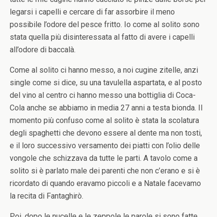
legarsi i capelli e cercare di far assorbire il meno
possibile l’odore del pesce fritto. Io come al solito sono
stata quella più disinteressata al fatto di avere i capelli
all’odore di baccalà.
Come al solito ci hanno messo, a noi cugine zitelle, anzi
single come si dice, su una tavulella aspartata, e al posto
del vino al centro ci hanno messo una bottiglia di Coca-
Cola anche se abbiamo in media 27 anni a testa bionda. Il
momento più confuso come al solito è stata la scolatura
degli spaghetti che devono essere al dente ma non tosti,
e il loro successivo versamento dei piatti con l’olio delle
vongole che schizzava da tutte le parti. A tavolo come a
solito si è parlato male dei parenti che non c’erano e si è
ricordato di quando eravamo piccoli e a Natale facevamo
la recita di Fantaghirò.
Poi, dopo le nucelle e le zeppole le parole si sono fatte