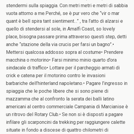
stendermi sulla spiaggia. Con metri metri e metri di sabbia
vuota attorno a me.Perché, se è pur vero che “vir o mar
quant è bell spira tant sientiment…” , tra l’atto di alzarsi e
quello di stendersi al sole, in Amalfi Coast, so lovely
place, bisogna passare prima attraverso questi step, detti
anche “stazione della via crucis per farsi un bagno”.•
Mettersi qualcosa addosso sopra al costume• Prendere
macchina o motorino• Farsi minimo minio quarto d’ora
sindacale di traffico• Lottare per il parcheggio armati di
crick e catena per il motorino contro le invasioni
barbariche dell’hinterland napoletano.• Pagare l’ingresso in
spiaggia che le poche libere che si sono piene di
mazzamma che al confronto la serata dei balli latino
americani al centro commerciale Campania di Marcianise è
un ritrovo del Rotary Club.• Se non si è disposti a pagare
infilare gli scarponcini da trekking per raggiungere calette
situate in fondo a discese di quattro chilometri di