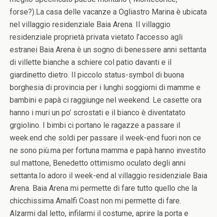
forse?).La casa delle vacanze a Ogliastro Marina è ubicata
nel villaggio residenziale Baia Arena. Il villaggio
residenziale proprietà privata vietato l’accesso agli
estranei Baia Arena è un sogno di benessere anni settanta
di villette bianche a schiere col patio davanti e il
giardinetto dietro. Il piccolo status-symbol di buona
borghesia di provincia per i lunghi soggiorni di mamme e
bambini e papà ci raggiunge nel weekend. Le casette ora
hanno i muri un po’ scrostati e il bianco è diventatato
grgiolino. I bimbi ci portano le ragazze a passare il
week.end che soldi per passare il week-end fuori non ce
ne sono più.ma per fortuna mamma e papà hanno investito
sul mattone, Benedetto ottimismo oculato degli anni
settanta.Io adoro il week-end al villaggio residenziale Baia
Arena. Baia Arena mi permette di fare tutto quello che la
chicchissima Amalfi Coast non mi permette di fare.
Alzarmi dal letto, infilarmi il costume, aprire la porta e