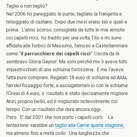
Taglio o non taglio?
Nel 2006 ho pareggiato le punte, tagliato la frangetta e
tinteggiato di castano. Dopo due mesi erano tali e quali a
prima. L’anno scorso, consigliata da tutte le mie amiche
coi capelli ricci, ho tradito per una volta Tito e mi sono
affidata alle forbici di Massimo, famoso a Castellammare
come “
il parrucchiere dei capelli ricci
”. Uscita da là
sembravo Gloria Gaynor. Ma solo perché me li aveva tutti
impastricchiati di una schiuma fortissima. E me l’aveva
fatta pure comprare. Regalati 18 euro di schiuma ad Alda,
fan del fissaggio forte, a asciugatemeli io con la schiuma
l’Oreal di 4 euro, il risultato è stato decisamente migliore.
Anzi, proprio bello, ed è migliorato notevolmente col
tempo. Con un risultato che dura ancora oggi.
Però. E’ dal 2001 che non porto i capelli corti. La
tentazione sarebbe un
taglio alla Carrie quinta stagione
,
ma almeno fino a metà collo. Una lunghezza che