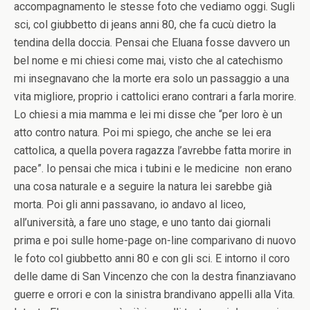
accompagnamento le stesse foto che vediamo oggi. Sugli
sci, col giubbetto di jeans anni 80, che fa cucù dietro la
tendina della doccia. Pensai che Eluana fosse davvero un
bel nome e mi chiesi come mai, visto che al catechismo
mi insegnavano che la morte era solo un passaggio a una
vita migliore, proprio i cattolici erano contrari a farla morire.
Lo chiesi a mia mamma e lei mi disse che “per loro è un
atto contro natura. Poi mi spiego, che anche se lei era
cattolica, a quella povera ragazza l’avrebbe fatta morire in
pace”. Io pensai che mica i tubini e le medicine non erano
una cosa naturale e a seguire la natura lei sarebbe già
morta. Poi gli anni passavano, io andavo al liceo,
all’università, a fare uno stage, e uno tanto dai giornali
prima e poi sulle home-page on-line comparivano di nuovo
le foto col giubbetto anni 80 e con gli sci. E intorno il coro
delle dame di San Vincenzo che con la destra finanziavano
guerre e orrori e con la sinistra brandivano appelli alla Vita.