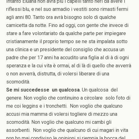
Intanto Eluana non avrà più i capelli tanto neri da avere i
riflessi blu, e nel suo armadio i vestiti sono rimasti fermi
agli anni 80. Tanto ora avrà bisogno solo di qualche
camicetta da notte. Fino ad oggi, con gente che invece di
stare a fare volontariato da qualche parte per impiegare
cristianamente il proprio tempo se ne sta impalata sotto
una clinica e un presidente del consiglio che accusa un
padre che per 17 anni ha accudito una figlia al di à di ogni
speranza e la cui vita è ormai, al di là di quello che avverrà
o non avverrà, distrutta, di volersi liberare di una
scomodità.
Se mi succedesse un qualcosa
. Un qualcosa del
genere. Non voglio che continuino a circolare solo foto di
me coi leggins e i tronchetti. Non voglio che qualcuno
accusi mia mamma di volersi togliere di mezzo una
scomodità. Non voglio che qualcuno mi cambi gli
assorbenti. Non voglio che qualcuno di cui magari in vita
non ho mai condiviso le opinioni si riempia la bocca del