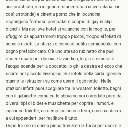
una prostituta, ma in genere studentessa universitaria che
così arrotonda) e cinema porno che in locandina
espongono formose pornostar e coppie di gay in slip
bianchi. Ma nei love hotel si va anche con la moglie, per
sfuggire da appartamenti troppo piccoli, troppo affollati di
nonni e nipoti. La stanza è come al solito semidouble, con
bagno prefabbricato. C’è uno stesso rubinetto che può
essere usato per doccia e lavandino, lo giri a sinistra e
l’acqua scende per la doccetta, lo giri a destra ed ecco che
scorre nel piccolo lavandino. Sul rotolo della carta igienica
stanno le istruzioni su come usare il gabinetto. Nelle
stazioni infatti puoi scegliere tra le western toilette, bagni
con il gabinetto come ce lo abbiamo noi corredato però da
diversi tipi di bidet e musichette per coprire i rumori, e
japanese toilette, un semplice buco a terra, con una sbarra
a cui appenderti per facilitare il tutto.
Dopo tre ore di sonno pieno troviamo la forza per uscire e