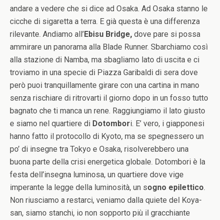
andare a vedere che si dice ad Osaka. Ad Osaka stanno le
cicche di sigaretta a terra. E già questa è una differenza
rilevante. Andiamo all’
Ebisu Bridge,
dove pare si possa
ammirare un panorama alla Blade Runner. Sbarchiamo così
alla stazione di Namba, ma sbagliamo lato di uscita e ci
troviamo in una specie di Piazza Garibaldi di sera dove
però puoi tranquillamente girare con una cartina in mano
senza rischiare di ritrovarti il giorno dopo in un fosso tutto
bagnato che ti manca un rene. Raggiungiamo il lato giusto
e siamo nel quartiere di
Dotombor
i. E’ vero, i giapponesi
hanno fatto il protocollo di Kyoto, ma se spegnessero un
po’ di insegne tra Tokyo e Osaka, risolverebbero una
buona parte della crisi energetica globale. Dotombori è la
festa dell’insegna luminosa, un quartiere dove vige
imperante la legge della luminosità, un s
ogno epilettico
.
Non riusciamo a restarci, veniamo dalla quiete del Koya-
san, siamo stanchi, io non sopporto più il gracchiante