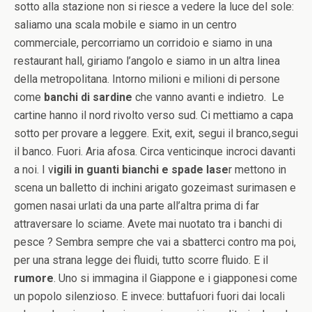
sotto alla stazione non si riesce a vedere la luce del sole:
saliamo una scala mobile e siamo in un centro
commerciale, percorriamo un corridoio e siamo in una
restaurant hall, giriamo l’angolo e siamo in un altra linea
della metropolitana. Intorno milioni e milioni di persone
come
banchi di sardine
che vanno avanti e indietro. Le
cartine hanno il nord rivolto verso sud. Ci mettiamo a capa
sotto per provare a leggere. Exit, exit, segui il branco,segui
il banco. Fuori. Aria afosa. Circa venticinque incroci davanti
a noi. I v
igili in guanti bianchi e spade lase
r mettono in
scena un balletto di inchini arigato gozeimast surimasen e
gomen nasai urlati da una parte all’altra prima di far
attraversare lo sciame. Avete mai nuotato tra i banchi di
pesce ? Sembra sempre che vai a sbatterci contro ma poi,
per una strana legge dei fluidi, tutto scorre fluido.
E il
rumore
. Uno si immagina il Giappone e i giapponesi come
un popolo silenzioso. E invece: buttafuori fuori dai locali