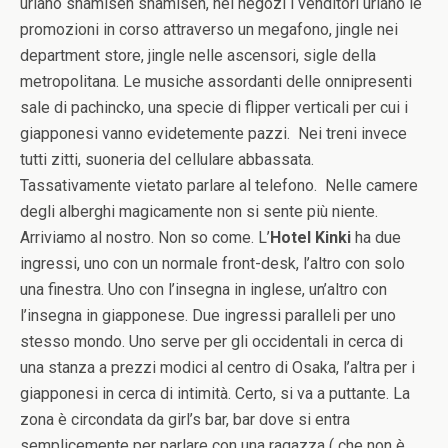
urlano shamisen shamisen, nei negozi i venditori urlano le
promozioni in corso attraverso un megafono, jingle nei
department store, jingle nelle ascensori, sigle della
metropolitana. Le musiche assordanti delle onnipresenti
sale di pachincko, una specie di flipper verticali per cui i
giapponesi vanno evidetemente pazzi. Nei treni invece
tutti zitti, suoneria del cellulare abbassata.
Tassativamente vietato parlare al telefono. Nelle camere
degli alberghi magicamente non si sente più niente.
Arriviamo al nostro. Non so come. L’
Hotel Kinki
ha due
ingressi, uno con un normale front-desk, l’altro con solo
una finestra. Uno con l’insegna in inglese, un’altro con
l’insegna in giapponese. Due ingressi paralleli per uno
stesso mondo. Uno serve per gli occidentali in cerca di
una stanza a prezzi modici al centro di Osaka, l’altra per i
giapponesi in cerca di intimità. Certo, si va a puttante. La
zona è circondata da girl’s bar, bar dove si entra
semplicemente per parlare con una ragazza ( che non è