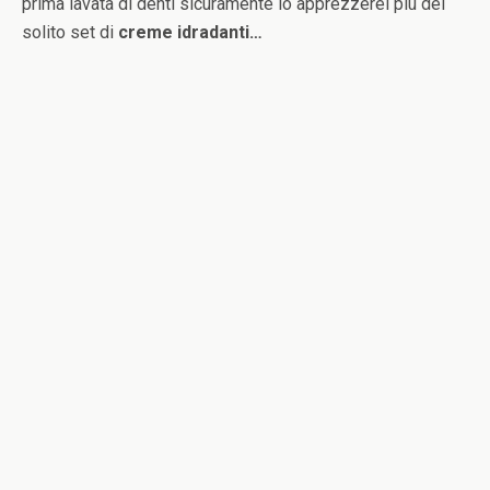
prima lavata di denti sicuramente lo apprezzerei più del
solito set di
creme idradanti…