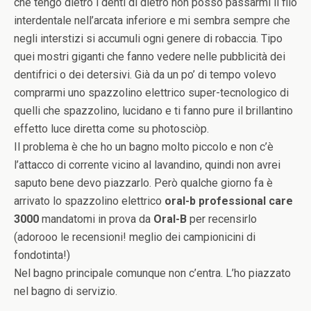
che tengo dietro i denti di dietro non posso passarmi il filo
interdentale nell’arcata inferiore e mi sembra sempre che
negli interstizi si accumuli ogni genere di robaccia. Tipo
quei mostri giganti che fanno vedere nelle pubblicità dei
dentifrici o dei detersivi. Già da un po’ di tempo volevo
comprarmi uno spazzolino elettrico super-tecnologico di
quelli che spazzolino, lucidano e ti fanno pure il brillantino
effetto luce diretta come su photosciòp.
Il problema è che ho un bagno molto piccolo e non c’è
l’attacco di corrente vicino al lavandino, quindi non avrei
saputo bene devo piazzarlo. Però qualche giorno fa è
arrivato lo spazzolino elettrico
oral-b professional care
3000
mandatomi in prova da
Oral-B
per recensirlo
(adorooo le recensioni! meglio dei campionicini di
fondotinta!)
Nel bagno principale comunque non c’entra. L’ho piazzato
nel bagno di servizio.