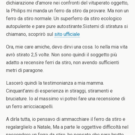
dichiarazione d’amore nei confronti del vituperato oggetto,
la Philips mi manda un ferro da stiro da provare. Ma non un
ferro da stiro normale. Un superferro da stiro ecologico
autopulente e pare pure autostirante.Sistemi di stiratura si
chiamano, scoprirò sul
sito ufficiale
Ora, mie care amiche, devo dirvi una cosa. Io nella mia vita
avrò stirato 2,5 volte.
Non sono quindi il soggetto più
adatto a recensire ferri da stiro, non avendo sufficienti
metri di paragone.
Lascerò quindi la testimonianza a mia mamma.
Cinquant’anni di esperienza in stiraggi, stiramenti e
bruciature. Io al massimo vi potrei fare una recensione di
un ferro arricciacapelli.
A dirla tutta, io pensavo di ammacchiare il ferro da stiro e
regalarglielo a Natale, Ma a parte le oggettive difficoltà nel
nascondere un ferro da stiro, ho pensato che pare brutto