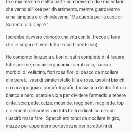
Io e mia mamma d’altra parte sembravamo due miliardarie
che vanno all’Ikea per divertimento, mentre guardavamo
unna lampada e ci chiedevamo “Ma questa per la casa di
Sorrento o di Capri?”.
(sarebbe davvero comodo una vita con le frecce a terra
che le segui e ti vedi tutto e non ti perdi mai)
Ho comprato lenzuola a fiori di satin complete di 4 federe
tutte per me, cuscini ergonomici per il collo, cuscini
morbidi di vellutino, fiori rosa fiori di pesco da incollare
alle pareti, vasi di similcristallo lilla e rosa, tavolini bianchi
su cui appoggiare portafotografie fucsia con dentro foto in
bianco e nero, scatole viola per dividere l’armadio e tenere
cinte, sciarpette, calze, mutande, reggiseni, magliette, top
e elementi decorativi vari tutti belli ordinati come non
riuscirò mai a fare. Specchietti tondi da incollare in giro,
mazze per appendere portaspezie per barattolini di