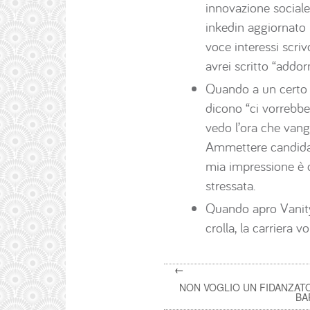
innovazione sociale
inkedin aggiornato i
voce interessi scriv
avrei scritto “addo
Quando a un certo p
dicono “ci vorrebbe
vedo l’ora che vang
Ammettere candidam
mia impressione è c
stressata.
Quando apro Vanity F
crolla, la carriera vo
←
NON VOGLIO UN FIDANZATO
BA