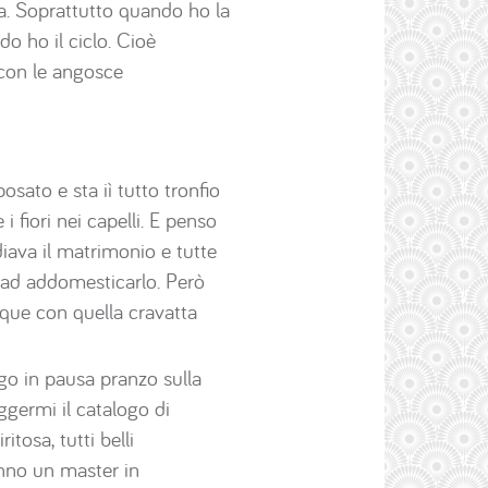
a. Soprattutto quando ho la
o ho il ciclo. Cioè
 con le angosce
sato e sta iì tutto tronfio
i fiori nei capelli. E penso
ava il matrimonio e tutte
o ad addomesticarlo. Però
nque con quella cravatta
ggo in pausa pranzo sulla
germi il catalogo di
tosa, tutti belli
anno un master in