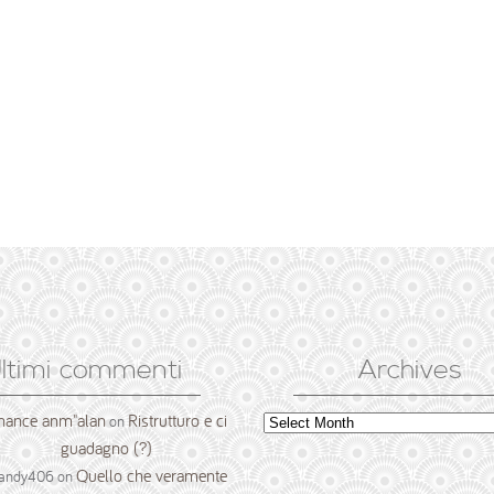
ltimi commenti
Archives
nance anm"alan
Ristrutturo e ci
Archives
on
guadagno (?)
Quello che veramente
andy406
on