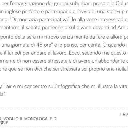
 per l’emarginazione dei gruppi suburbani preso alla Columb
n inglese perfetto e partecipano all’avvio di una start-up ne
ono: “Democrazia partecipativa”. Io alla voce interessi ad e
rmentarmi il sabato pomeriggio sul divano davanti ad Amic
unto della sera mi ritrovo senza niente da fare e allora p
 una giornata di 48 ore” e io penso, per carità. O quando 
a il lunedì per andare al lavoro. Ecco, secondo me questo
ente di non essere stressate e di avere un’abbondante d
he qua se non dici che sei stressata sei proprio una nulla
air e mi concentro sull’infografica che mi illustra la vita
la”.
LA 
, VOGLIO IL MONOLOCALE DI
RBIE.