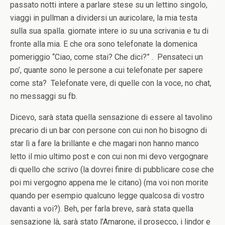
passato notti intere a parlare stese su un lettino singolo,
viaggi in pullman a dividersi un auricolare, la mia testa
sulla sua spalla. giornate intere io su una scrivania e tu di
fronte alla mia. E che ora sono telefonate la domenica
pomeriggio “Ciao, come stai? Che dici?” . Pensateci un
po’, quante sono le persone a cui telefonate per sapere
come sta? Telefonate vere, di quelle con la voce, no chat,
no messaggi su fb.
Dicevo, sarà stata quella sensazione di essere al tavolino
precario di un bar con persone con cui non ho bisogno di
star lì a fare la brillante e che magari non hanno manco
letto il mio ultimo post e con cui non mi devo vergognare
di quello che scrivo (la dovrei finire di pubblicare cose che
poi mi vergogno appena me le citano) (ma voi non morite
quando per esempio qualcuno legge qualcosa di vostro
davanti a voi?). Beh, per farla breve, sarà stata quella
sensazione là, sarà stato l’Amarone, il prosecco, i lindor e