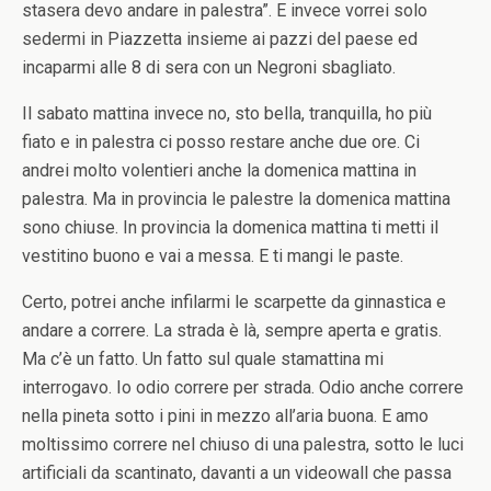
stasera devo andare in palestra”. E invece vorrei solo
sedermi in Piazzetta insieme ai pazzi del paese ed
incaparmi alle 8 di sera con un Negroni sbagliato.
Il sabato mattina invece no, sto bella, tranquilla, ho più
fiato e in palestra ci posso restare anche due ore. Ci
andrei molto volentieri anche la domenica mattina in
palestra. Ma in provincia le palestre la domenica mattina
sono chiuse. In provincia la domenica mattina ti metti il
vestitino buono e vai a messa. E ti mangi le paste.
Certo, potrei anche infilarmi le scarpette da ginnastica e
andare a correre. La strada è là, sempre aperta e gratis.
Ma c’è un fatto. Un fatto sul quale stamattina mi
interrogavo. Io odio correre per strada. Odio anche correre
nella pineta sotto i pini in mezzo all’aria buona. E amo
moltissimo correre nel chiuso di una palestra, sotto le luci
artificiali da scantinato, davanti a un videowall che passa