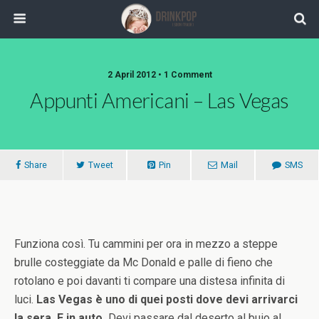
2 April 2012 •
1 Comment
Appunti Americani – Las Vegas
Share
Tweet
Pin
Mail
SMS
Funziona così. Tu cammini per ora in mezzo a steppe
brulle costeggiate da Mc Donald e palle di fieno che
rotolano e poi davanti ti compare una distesa infinita di
luci.
Las Vegas è uno di quei posti dove devi arrivarci
la sera. E in auto.
Devi passare dal deserto al buio al