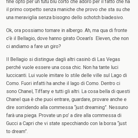
fine opto per un tutù blu corto che adoro per il fatto che ha
il primo corpetto senza maniche che provo che sta su che
una meraviglia senza bisogno dello schotch biadesivo.
Ok, ora possiamo tornare in albergo. Ah, ma qua di fronte
c’è il Bellagio, dove hanno girato Ocean’s Eleven, che non
ci andiamo a fare un giro?
Il Bellagio si distingue dagli altri casinò di Las Vegas
perché vuole essere una cosa chic. Non ha tante luci
luccicanti. Lui vuole imitare lo stile delle ville sul Lago di
Como. Fuori infatti ha anche il lago di Como. Dentro ci
sono Chanel, Tiffany e tutti gli altri. La cosa bella di questi
Chanel qua è che puoi entrare, guardare, provare anche e
dire sorridendo alla commessa “just dreaming”. Nessuno
farà una piega. Provate un po’ a dire alla commessa di
Gucci a Capri che vi state specchiando con la borsa “just
to dream”.