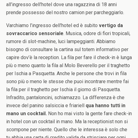
all’ingresso dell’hotel dove una ragazzina di 18 anni
prende possesso del nostro camion per parcheggiarlo.
Varchiamo l’ingresso dell’hotel ed è subito
vertigo da
sovraccarico sensoriale
. Musica, odore di fiori tropicali,
rumore di slot-machine, luci lampeggianti. Abbiamo
bisogno di consultare la cartina sul totem informativo per
capire dov’è la reception. La fila per fare il check-in è lunga
più o meno quanto la fila al Molo Beverello per il traghetto
per Ischia a Pasquetta. Anche le persone che trovi in fila
sono più o meno le stesse che puoi incontrare mentre fai
la fila per il traghetto per Ischia il giorno di Pasquetta.
Infradito, pantaloncini, schiamazzo. La differenza è che
invece del panino salsiccia e friariell
qua hanno tutti in
mano un cocktail.
Non ho mai visto la gente fare check-in
in hotel con un cocktail in mano. Ma la receptionist non si
scompone per niente. Quello che le interessa è solo che
tu abbia una carta di credito valida da strisciare per ogni