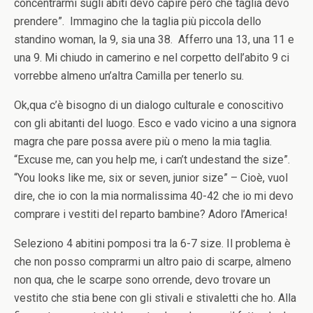
concentrarmi sugli abiti devo capire però che taglia devo
prendere”. Immagino che la taglia più piccola dello
standino woman, la 9, sia una 38. Afferro una 13, una 11 e
una 9. Mi chiudo in camerino e nel corpetto dell’abito 9 ci
vorrebbe almeno un’altra Camilla per tenerlo su.
Ok,qua c’è bisogno di un dialogo culturale e conoscitivo
con gli abitanti del luogo. Esco e vado vicino a una signora
magra che pare possa avere più o meno la mia taglia.
“Excuse me, can you help me, i can’t undestand the size”.
“You looks like me, six or seven, junior size” – Cioè, vuol
dire, che io con la mia normalissima 40-42 che io mi devo
comprare i vestiti del reparto bambine? Adoro l’America!
Seleziono 4 abitini pomposi tra la 6-7 size. Il problema è
che non posso comprarmi un altro paio di scarpe, almeno
non qua, che le scarpe sono orrende, devo trovare un
vestito che stia bene con gli stivali e stivaletti che ho. Alla