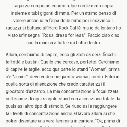
ragazze comprano enormi felpe con le mms sopra
insieme a tubi giganti di mms. Per un attimo penso di
volere anche io la felpa delle mms poi rinsavisco. I
ragazzi si buttano all’Hard Rock Caffè, ma io da lontano ho
visto un’insegna: “Ross, dress for less”. Faccio ciao ciao
con la manina a tutti e mi butto dentro.
Allora, cerchiamo di capire, ecco gli abiti da sera, fiocchi,
taffettà e bustini. Quello che cercavo, perfetto. Cerchiamo
di capire le taglie, ecco qua parte lo stand “Woman”, prima
c’è “Junior”, devo vedere in questo woman, credo. Entra in
quella sorta di alienazione che credo caratterizzi il
giocatore d’azzardo. La mia concentrazione è focalizzata
sull’esame di ogni singolo stand con alienazione totale da
qualsiasi altro tipo di stimolo. Se riuscissi a raggiungere
tali livelli di concentrazione anche al lavoro allora sì che
potrei diventare una vera femmina in carriera. “Ok, prima di