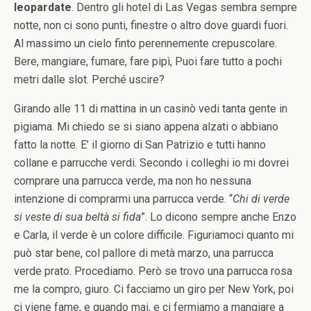
leopardate
. Dentro gli hotel di Las Vegas sembra sempre
notte, non ci sono punti, finestre o altro dove guardi fuori.
Al massimo un cielo finto perennemente crepuscolare.
Bere, mangiare, fumare, fare pipì, Puoi fare tutto a pochi
metri dalle slot. Perché uscire?
Girando alle 11 di mattina in un casinò vedi tanta gente in
pigiama. Mi chiedo se si siano appena alzati o abbiano
fatto la notte. E’ il giorno di San Patrizio e tutti hanno
collane e parrucche verdi. Secondo i colleghi io mi dovrei
comprare una parrucca verde, ma non ho nessuna
intenzione di comprarmi una parrucca verde. “
Chi di verde
si veste di sua beltà si fida
”. Lo dicono sempre anche Enzo
e Carla, il verde è un colore difficile. Figuriamoci quanto mi
può star bene, col pallore di metà marzo, una parrucca
verde prato. Procediamo. Però se trovo una parrucca rosa
me la compro, giuro. Ci facciamo un giro per New York, poi
ci viene fame, e quando mai, e ci fermiamo a mangiare a