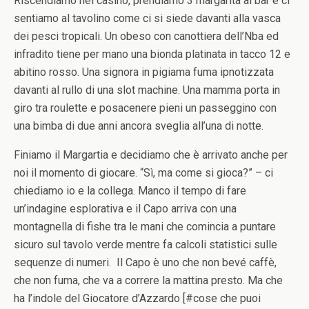
Riscendiamo nel casinò, prendiamo 3 margarita al bar e ci
sentiamo al tavolino come ci si siede davanti alla vasca
dei pesci tropicali. Un obeso con canottiera dell’Nba ed
infradito tiene per mano una bionda platinata in tacco 12 e
abitino rosso. Una signora in pigiama fuma ipnotizzata
davanti al rullo di una slot machine. Una mamma porta in
giro tra roulette e posacenere pieni un passeggino con
una bimba di due anni ancora sveglia all’una di notte.
Finiamo il Margartia e decidiamo che è arrivato anche per
noi il momento di giocare. “Sì, ma come si gioca?” – ci
chiediamo io e la collega. Manco il tempo di fare
un’indagine esplorativa e il Capo arriva con una
montagnella di fishe tra le mani che comincia a puntare
sicuro sul tavolo verde mentre fa calcoli statistici sulle
sequenze di numeri. Il Capo è uno che non bevé caffè,
che non fuma, che va a correre la mattina presto. Ma che
ha l’indole del Giocatore d’Azzardo [#cose che puoi