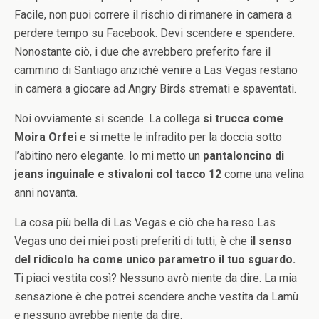
Facile, non puoi correre il rischio di rimanere in camera a
perdere tempo su Facebook. Devi scendere e spendere.
Nonostante ciò, i due che avrebbero preferito fare il
cammino di Santiago anzichè venire a Las Vegas restano
in camera a giocare ad Angry Birds stremati e spaventati.
Noi ovviamente si scende. La collega
si trucca come
Moira Orfei
e si mette le infradito per la doccia sotto
l’abitino nero elegante. Io mi metto un
pantaloncino di
jeans inguinale e stivaloni col tacco 12
come una velina
anni novanta.
La cosa più bella di Las Vegas e ciò che ha reso Las
Vegas uno dei miei posti preferiti di tutti, è che
il senso
del ridicolo ha come unico parametro il tuo sguardo.
Ti piaci vestita così? Nessuno avrò niente da dire. La mia
sensazione è che potrei scendere anche vestita da Lamù
e nessuno avrebbe niente da dire.