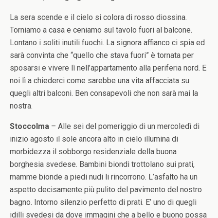
La sera scende e il cielo si colora di rosso diossina.
Torniamo a casa e ceniamo sul tavolo fuori al balcone.
Lontano i soliti inutili fuochi. La signora affianco ci spia ed
sarà convinta che “quello che stava fuori” è tornata per
sposarsi e vivere lì nell’appartamento alla periferia nord. E
noi lì a chiederci come sarebbe una vita affacciata su
quegli altri balconi. Ben consapevoli che non sarà mai la
nostra.
Stoccolma
– Alle sei del pomeriggio di un mercoledì di
inizio agosto il sole ancora alto in cielo illumina di
morbidezza il sobborgo residenziale della buona
borghesia svedese. Bambini biondi trottolano sui prati,
mamme bionde a piedi nudi li rincorrono. L’asfalto ha un
aspetto decisamente più pulito del pavimento del nostro
bagno. Intorno silenzio perfetto di prati. E’ uno di quegli
idilli svedesi da dove immagini che a bello e buono possa