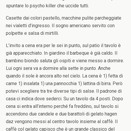
spuntare lo psycho killer che uccide tutti.
Casette dai colori pastello, macchine pulite parcheggiate
nei vialetti d’ingresso. Il sogno americano servito con
polpette e salsa di mirtilli.
L’invito a cena era per le sei in punto, sul patio il tavolo è
già apparecchiato. In giardino il barbeque è già caldo. Il
bambino biondo saluta gli ospiti e viene messo a dormire.
Lui ogni sera va a dormire alla sette in punto. Anche
quando il sole è ancora alto nel cielo. La cena è 1) fetta di
carne 1) insalata 1) una pannocchia 1) lattina di birra. Però
potevi scegliere tra tre diverse tipi di salse. Il padrone di
casa ci indica dove sederci. Su un tavolo da 4 posti. Dopo
cena si entra all’interno perché fa freddino, sul tavolo si
accendono due candele e due barattoli di gelato hagen
daz vengono messi al centro tavolo insieme al caffè. Il
caffè col gelato capisco che è un grande classico del