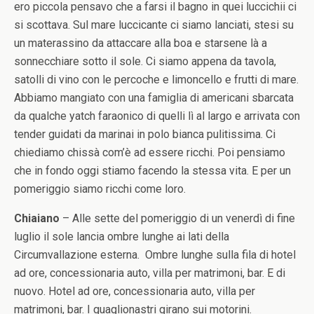
ero piccola pensavo che a farsi il bagno in quei luccichii ci
si scottava. Sul mare luccicante ci siamo lanciati, stesi su
un materassino da attaccare alla boa e starsene là a
sonnecchiare sotto il sole. Ci siamo appena da tavola,
satolli di vino con le percoche e limoncello e frutti di mare.
Abbiamo mangiato con una famiglia di americani sbarcata
da qualche yatch faraonico di quelli lì al largo e arrivata con
tender guidati da marinai in polo bianca pulitissima. Ci
chiediamo chissà com’è ad essere ricchi. Poi pensiamo
che in fondo oggi stiamo facendo la stessa vita. E per un
pomeriggio siamo ricchi come loro.
Chiaiano
– Alle sette del pomeriggio di un venerdì di fine
luglio il sole lancia ombre lunghe ai lati della
Circumvallazione esterna. Ombre lunghe sulla fila di hotel
ad ore, concessionaria auto, villa per matrimoni, bar. E di
nuovo. Hotel ad ore, concessionaria auto, villa per
matrimoni, bar. I guaglionastri girano sui motorini.