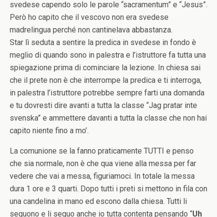
svedese capendo solo le parole “sacramentum” e “Jesus”.
Però ho capito che il vescovo non era svedese
madrelingua perché non cantinelava abbastanza.
Star lì seduta a sentire la predica in svedese in fondo è
meglio di quando sono in palestra e l’istruttore fa tutta una
spiegazione prima di cominciare la lezione. In chiesa sai
che il prete non è che interrompe la predica e ti interroga,
in palestra l’istruttore potrebbe sempre farti una domanda
e tu dovresti dire avanti a tutta la classe “Jag pratar inte
svenska” e ammettere davanti a tutta la classe che non hai
capito niente fino a mo’.
La comunione se la fanno praticamente TUTTI e penso
che sia normale, non è che qua viene alla messa per far
vedere che vai a messa, figuriamoci. In totale la messa
dura 1 ore e 3 quarti. Dopo tutti i preti si mettono in fila con
una candelina in mano ed escono dalla chiesa. Tutti li
seguono e li seguo anche io tutta contenta pensando “
Uh