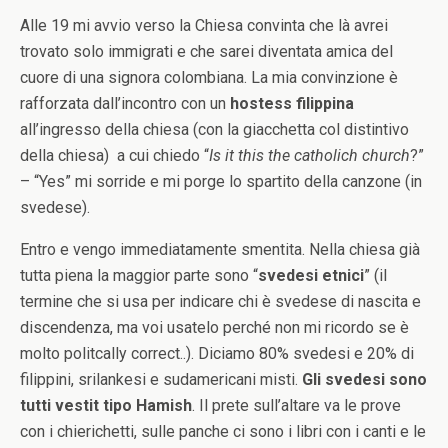
Alle 19 mi avvio verso la Chiesa convinta che là avrei
trovato solo immigrati e che sarei diventata amica del
cuore di una signora colombiana. La mia convinzione è
rafforzata dall’incontro con un
hostess filippina
all’ingresso della chiesa (con la giacchetta col distintivo
della chiesa) a cui chiedo “
Is it this the catholich church
?”
– “Yes” mi sorride e mi porge lo spartito della canzone (in
svedese).
Entro e vengo immediatamente smentita. Nella chiesa già
tutta piena la maggior parte sono “
svedesi etnici
” (il
termine che si usa per indicare chi è svedese di nascita e
discendenza, ma voi usatelo perché non mi ricordo se è
molto politcally correct..). Diciamo 80% svedesi e 20% di
filippini, srilankesi e sudamericani misti.
Gli svedesi sono
tutti vestit tipo Hamish
. Il prete sull’altare va le prove
con i chierichetti, sulle panche ci sono i libri con i canti e le