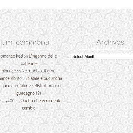
ltimi commenti
Archives
binance kod
L’inganno delle
Archives
on
ballerine
binance
Nel dubbio, ti amo
on
nance Konto
Natale e pucundria
on
nance anm"alan
Ristrutturo e ci
on
guadagno (?)
Quello che veramente
andy406
on
cambia