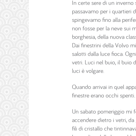
In certe sere di un inverno 
passavamo per i quartieri dei
spingevamo fino alla perifer
non fosse per la neve sui ma
borghesia, della nuova clas
Dai finestrini della Volvo mi
salotti dalla luce fioca. Og
vetri. Luci nel buio, il bui
luci è volgare.
Quando arrivai in quel appar
finestre erano occhi spenti.
Un sabato pomeriggio mi feci
accendere dietro i vetri, d
fili di cristallo che tintin