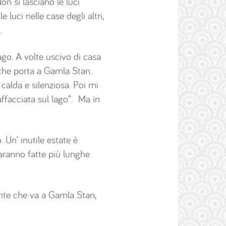
n si lasciano le luci
luci nelle case degli altri,
.
lago. A volte uscivo di casa
 che porta a Gamla Stan.
calda e silenziosa. Poi mi
ffacciata sul lago”. Ma in
. Un’ inutile estate è
saranno fatte più lunghe
onte che va a Gamla Stan,