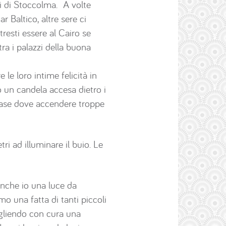
eri di Stoccolma. A volte
ar Baltico, altre sere ci
tresti essere al Cairo se
tra i palazzi della buona
 le loro intime felicità in
 o un candela accesa dietro i
le case dove accendere troppe
ri ad illuminare il buio. Le
 anche io una luce da
o una fatta di tanti piccoli
cegliendo con cura una