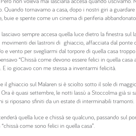
 Però non voleva mai lasciarla accesa quando uscivamo. No
 Quando tornavamo a casa, dopo i nostri giri a guardare le 
ie, buie e spente come un cinema di periferia abbandonato
a lasciavo sempre accesa quella luce dietro la finestra sul 
li movimenti dei lastroni di ghiaccio, affacciata dal ponte
o e vento per svegliarmi dal torpore di quella casa troppo 
pensavo “Chissà come devono essere felici in quella casa a
. E io giocavo con me stessa a inventarmi felicità.
 il ghiaccio sul Malaren si è sciolto sotto il sole di maggio
 Ora è quasi settembre, le notti lassù a Stoccolma già si 
i si riposano sfiniti da un estate di interminabili tramonti.
ccenderà quella luce e chissà se qualcuno, passando sul p
 “chissà come sono felici in quella casa”.