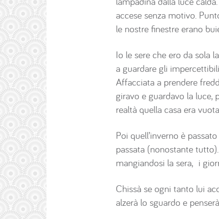
lampadina dalla luce calda.
accese senza motivo. Punto.
le nostre finestre erano bu
Io le sere che ero da sola l
a guardare gli impercettibi
Affacciata a prendere fredd
giravo e guardavo la luce, 
realtà quella casa era vuota
Poi quell’inverno è passato e
passata (nonostante tutto).
mangiandosi la sera, i giorn
Chissà se ogni tanto lui a
alzerà lo sguardo e penserà