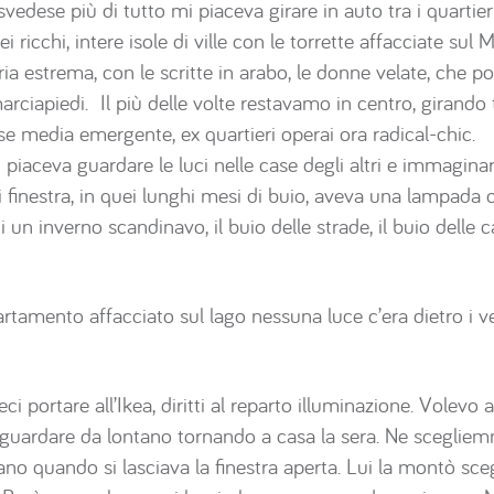
svedese più di tutto mi piaceva girare in auto tra i quarti
 ricchi, intere isole di ville con le torrette affacciate sul M
ia estrema, con le scritte in arabo, le donne velate, che po
rciapiedi. Il più delle volte restavamo in centro, girando 
se media emergente, ex quartieri operai ora radical-chic.
 piaceva guardare le luci nelle case degli altri e immaginare
ni finestra, in quei lunghi mesi di buio, aveva una lampada
o di un inverno scandinavo, il buio delle strade, il buio del
tamento affacciato sul lago nessuna luce c’era dietro i vet
 portare all’Ikea, diritti al reparto illuminazione. Volevo
a guardare da lontano tornando a casa la sera. Ne scegliemm
navano quando si lasciava la finestra aperta. Lui la montò s