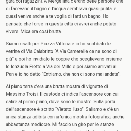
gara coi ragazzini. A Mergellina c’erano delle persone che
si facevano il bagno e l’acqua sembrava quasi pulita, e
quasi veniva anche a te voglia di farti un bagno. Ho
pensato che forse in questa città ci avrei anche potuto
vivere. Mica era così brutta.
Siamo risalti per Piazza Vittoria e io ho snobbato le
vetrine di Via Calabritto “A Via Camerelle ce ne sono di
più” e poi ho invidiato le coppie che sceglievano insieme
le lenzuola Frette a Via dei Mille e poi siamo arrivati al
Pan e io ho detto “Entriamo, che non ci sono mai andata”.
Al piano terra c’era una brutta mostra di vignette di
Massimo Troisi. Il custode ci indica l’ascensore con cui
salire al primo piano, dove sono le mostre. Sulla porta
dell’ascensore è scritto “Vietato l’uso”. Saliamo e c’è un
unica stanza adibita con un’unica mostra fotografica, anche
abbastanza mediocre. Mi faccio un giro per le stanze