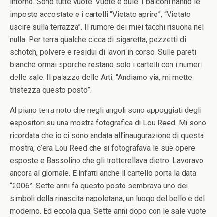
intorno. Sono tutte vuote. Vuote e buie. I balconi hanno le
imposte accostate e i cartelli “Vietato aprire”, “Vietato
uscire sulla terrazza”. Il rumore dei miei tacchi risuona nel
nulla. Per terra qualche cicca di sigaretta, pezzetti di
schotch, polvere e residui di lavori in corso. Sulle pareti
bianche ormai sporche restano solo i cartelli con i numeri
delle sale. Il palazzo delle Arti. “Andiamo via, mi mette
tristezza questo posto”.
Al piano terra noto che negli angoli sono appoggiati degli
espositori su una mostra fotografica di Lou Reed. Mi sono
ricordata che io ci sono andata all’inaugurazione di questa
mostra, c’era Lou Reed che si fotografava le sue opere
esposte e Bassolino che gli trotterellava dietro. Lavoravo
ancora al giornale. E infatti anche il cartello porta la data
“2006”. Sette anni fa questo posto sembrava uno dei
simboli della rinascita napoletana, un luogo del bello e del
moderno. Ed eccola qua. Sette anni dopo con le sale vuote