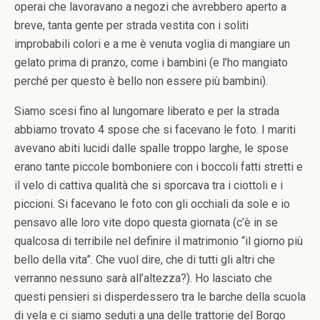
operai che lavoravano a negozi che avrebbero aperto a
breve, tanta gente per strada vestita con i soliti
improbabili colori e a me è venuta voglia di mangiare un
gelato prima di pranzo, come i bambini (e l’ho mangiato
perché per questo è bello non essere più bambini).
Siamo scesi fino al lungomare liberato e per la strada
abbiamo trovato 4 spose che si facevano le foto. I mariti
avevano abiti lucidi dalle spalle troppo larghe, le spose
erano tante piccole bomboniere con i boccoli fatti stretti e
il velo di cattiva qualità che si sporcava tra i ciottoli e i
piccioni. Si facevano le foto con gli occhiali da sole e io
pensavo alle loro vite dopo questa giornata (c’è in se
qualcosa di terribile nel definire il matrimonio “il giorno più
bello della vita”. Che vuol dire, che di tutti gli altri che
verranno nessuno sarà all’altezza?). Ho lasciato che
questi pensieri si disperdessero tra le barche della scuola
di vela e ci siamo seduti a una delle trattorie del Borgo