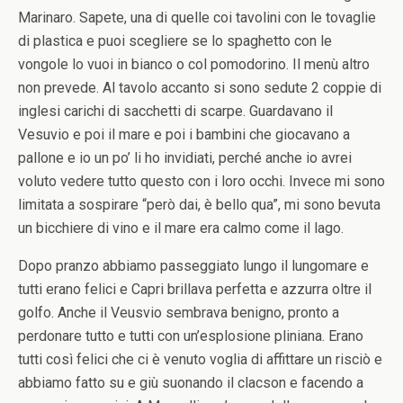
Marinaro. Sapete, una di quelle coi tavolini con le tovaglie
di plastica e puoi scegliere se lo spaghetto con le
vongole lo vuoi in bianco o col pomodorino. Il menù altro
non prevede. Al tavolo accanto si sono sedute 2 coppie di
inglesi carichi di sacchetti di scarpe. Guardavano il
Vesuvio e poi il mare e poi i bambini che giocavano a
pallone e io un po’ li ho invidiati, perché anche io avrei
voluto vedere tutto questo con i loro occhi. Invece mi sono
limitata a sospirare “però dai, è bello qua”, mi sono bevuta
un bicchiere di vino e il mare era calmo come il lago.
Dopo pranzo abbiamo passeggiato lungo il lungomare e
tutti erano felici e Capri brillava perfetta e azzurra oltre il
golfo. Anche il Veusvio sembrava benigno, pronto a
perdonare tutto e tutti con un’esplosione pliniana. Erano
tutti così felici che ci è venuto voglia di affittare un risciò e
abbiamo fatto su e giù suonando il clacson e facendo a