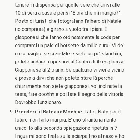
tenere in dispensa per quelle sere che arrivi alle
10 di sera a casa e pensi “E ora che mi mangio?” .
Posto di turisti che fotografano l’albero di Natale
(io compresa) e girano a vuoto tra i piani. E
giapponesi che fanno ordinatamente la coda per
comprarsi un paio di borsette da mille euro. Vi do’
un consiglio: se ci andate e siete un po’ stanchini,
potete andare a riposarvi al Centro di Accoglienza
Giapponese al 2 piano. Se qualcuno vi viene vicino
e prova a dirvi che non potete stare là perché
chiaramente non siete giapponesi, voi inclinate la
testa, fate ooohhh e poi fate il segno della vittoria.
Dovrebbe funzionare.
Prendere il Bateaux Mochue
. Fatto. Note per il
futuro: non farlo mai più. E’ uno sfrantunamento
unico. Io alla seconda spiegazione ripetuta in 7
lingua mi sono tirata su la sciarpa fino al naso e ho