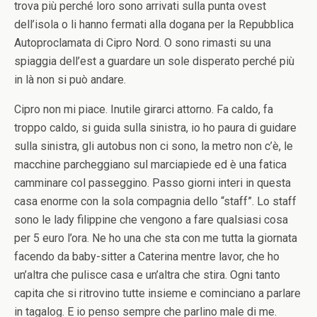
trova più perché loro sono arrivati sulla punta ovest
dell’isola o li hanno fermati alla dogana per la Repubblica
Autoproclamata di Cipro Nord. O sono rimasti su una
spiaggia dell’est a guardare un sole disperato perché più
in là non si può andare.
Cipro non mi piace. Inutile girarci attorno. Fa caldo, fa
troppo caldo, si guida sulla sinistra, io ho paura di guidare
sulla sinistra, gli autobus non ci sono, la metro non c’è, le
macchine parcheggiano sul marciapiede ed è una fatica
camminare col passeggino. Passo giorni interi in questa
casa enorme con la sola compagnia dello “staff”. Lo staff
sono le lady filippine che vengono a fare qualsiasi cosa
per 5 euro l’ora. Ne ho una che sta con me tutta la giornata
facendo da baby-sitter a Caterina mentre lavor, che ho
un’altra che pulisce casa e un’altra che stira. Ogni tanto
capita che si ritrovino tutte insieme e cominciano a parlare
in tagalog. E io penso sempre che parlino male di me.